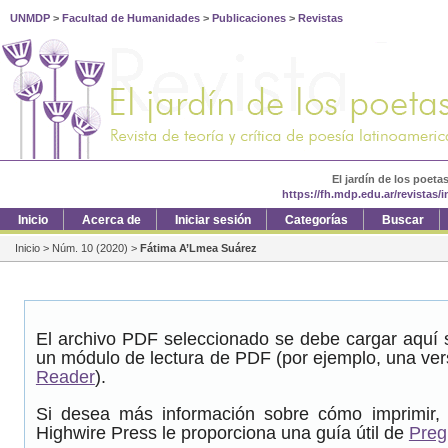
UNMDP
>
Facultad de Humanidades
>
Publicaciones
>
Revistas
El jardín de los poeta
https://fh.mdp.edu.ar/revistas/
Inicio
Acerca de
Iniciar sesión
Categorías
Buscar
Inicio
>
Núm. 10 (2020)
>
Fátima A’Lmea Suárez
El archivo PDF seleccionado se debe cargar aquí s
un módulo de lectura de PDF (por ejemplo, una ver
Reader
).
Si desea más información sobre cómo imprimir, 
Highwire Press le proporciona una guía útil de
Preg