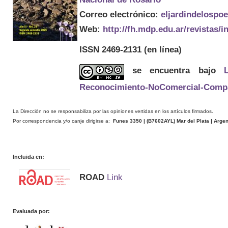
Correo electrónico:
eljardindelospo
Web:
http://fh.mdp.edu.ar/revistas/
ISSN 2469-2131
(en línea)
se encuentra bajo
Reconocimiento-NoComercial-Compart
La Dirección no se responsabiliza por las opiniones vertidas en los artículos firmados.
Por correspondencia y/o canje dirigirse a:
Funes 3350 | (
B7602AYL
) Mar del Plata | Arge
Incluida en:
ROAD
Link
Evaluada por: