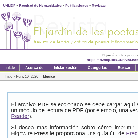
UNMDP
>
Facultad de Humanidades
>
Publicaciones
>
Revistas
El jardín de los poeta
https://fh.mdp.edu.ar/revistas/
Inicio
Acerca de
Iniciar sesión
Categorías
Buscar
Inicio
>
Núm. 10 (2020)
>
Mugica
El archivo PDF seleccionado se debe cargar aquí s
un módulo de lectura de PDF (por ejemplo, una ver
Reader
).
Si desea más información sobre cómo imprimir, 
Highwire Press le proporciona una guía útil de
Preg