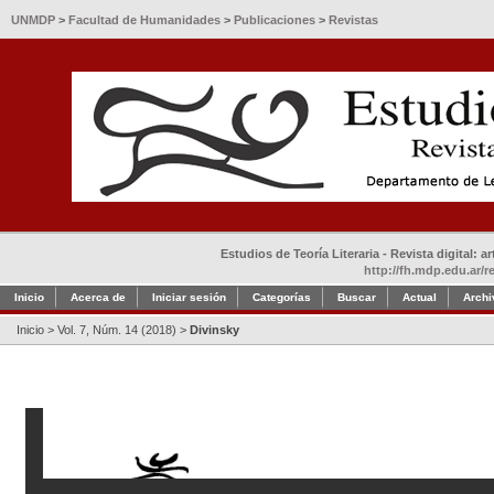
UNMDP
>
Facultad de Humanidades
>
Publicaciones
>
Revistas
Estudios de Teoría Literaria - Revista digital: 
http://fh.mdp.edu.ar/r
Inicio
Acerca de
Iniciar sesión
Categorías
Buscar
Actual
Archi
Inicio
>
Vol. 7, Núm. 14 (2018)
>
Divinsky