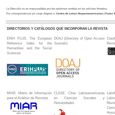
La Dirección no se responsabiliza por las opiniones vertidas en los artículos firmados.
Por correspondencia y/o canje dirigirse a:
Centro de Letras Hispanoamericanas
| Funes 3
DIRECTORIOS Y CATÁLOGOS QUE INCORPORAN LA REVISTA
ERIH PLUS. The European
DOAJ (Directory of Open Access
Clasi
Reference Index for the
Journals)
Revis
Humanities and the Social
Sciences
MIAR. Matriz de Información
CLASE. Citas Latinoamericanas
La
para el Análisis de Revistas
en Ciencias Sociales y
Lat
Humanidades
Revi
Cie
Huma