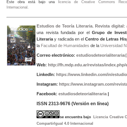
Este obra está bajo una
licencia de Creative Commons Recono
Internacional
.
Estudios de Teoría Literaria. Revista digital
una revista fundada por el
Grupo de Invest
Literaria
y radicada en el
Centro de Letras Hi
la
Facultad de Humanidades
de la
Universidad Na
Correo electrónico:
estudiosdeteorialiterari
Web:
http://fh.mdp.edu.ar/revistas/index.php/e
LinkedIn:
https://www.linkedin.com/in/estudios
Instagram:
https://www.instagram.com/revist
Facebook:
estudiosdeteorialiteraria
|
ISSN 2313-9676 (Versión en línea)
se encuentra bajo
Licencia Creative
CompartirIgual 4.0 Internacional