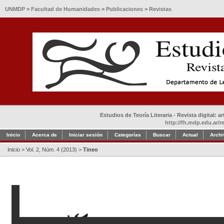
UNMDP
>
Facultad de Humanidades
>
Publicaciones
>
Revistas
Estudios de Teoría Literaria - Revista digital: 
http://fh.mdp.edu.ar/r
Inicio
Acerca de
Iniciar sesión
Categorías
Buscar
Actual
Archi
Inicio
>
Vol. 2, Núm. 4 (2013)
>
Tineo