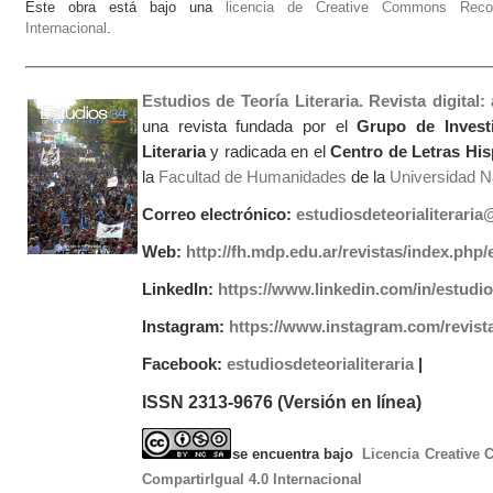
Este obra está bajo una
licencia de Creative Commons Recono
Internacional
.
Estudios de Teoría Literaria. Revista digital
una revista fundada por el
Grupo de Invest
Literaria
y radicada en el
Centro de Letras Hi
la
Facultad de Humanidades
de la
Universidad Na
Correo electrónico:
estudiosdeteorialiterari
Web:
http://fh.mdp.edu.ar/revistas/index.php/e
LinkedIn:
https://www.linkedin.com/in/estudios
Instagram:
https://www.instagram.com/revist
Facebook:
estudiosdeteorialiteraria
|
ISSN 2313-9676 (Versión en línea)
se encuentra bajo
Licencia Creative
CompartirIgual 4.0 Internacional