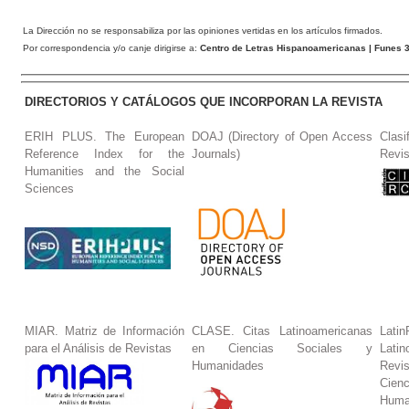
La Dirección no se responsabiliza por las opiniones vertidas en los artículos firmados.
Por correspondencia y/o canje dirigirse a:
Centro de Letras Hispanoamericanas
| Funes 3
DIRECTORIOS Y CATÁLOGOS QUE INCORPORAN LA REVISTA
ERIH PLUS. The European
DOAJ (Directory of Open Access
Clasi
Reference Index for the
Journals)
Revis
Humanities and the Social
Sciences
MIAR. Matriz de Información
CLASE. Citas Latinoamericanas
La
para el Análisis de Revistas
en Ciencias Sociales y
Lat
Humanidades
Revi
Cie
Huma