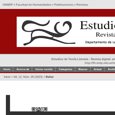
UNMDP
>
Facultad de Humanidades
>
Publicaciones
>
Revistas
Estudios de Teoría Literaria - Revista digital: 
http://fh.mdp.edu.ar/r
Inicio
Acerca de
Iniciar sesión
Categorías
Buscar
Actual
Archi
Inicio
>
Vol. 12, Núm. 28 (2023)
>
Baltar