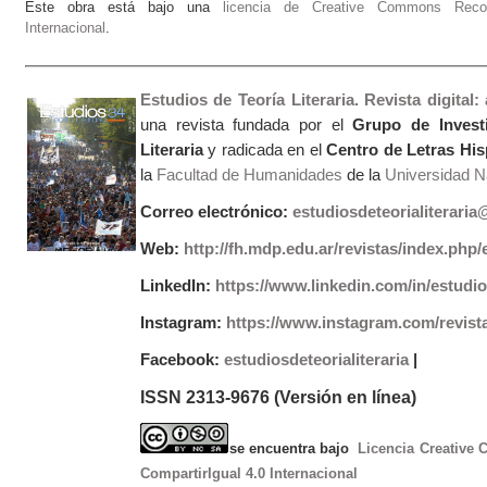
Este obra está bajo una
licencia de Creative Commons Recono
Internacional
.
Estudios de Teoría Literaria. Revista digital
una revista fundada por el
Grupo de Invest
Literaria
y radicada en el
Centro de Letras Hi
la
Facultad de Humanidades
de la
Universidad Na
Correo electrónico:
estudiosdeteorialiterari
Web:
http://fh.mdp.edu.ar/revistas/index.php/e
LinkedIn:
https://www.linkedin.com/in/estudios
Instagram:
https://www.instagram.com/revist
Facebook:
estudiosdeteorialiteraria
|
ISSN 2313-9676 (Versión en línea)
se encuentra bajo
Licencia Creative
CompartirIgual 4.0 Internacional