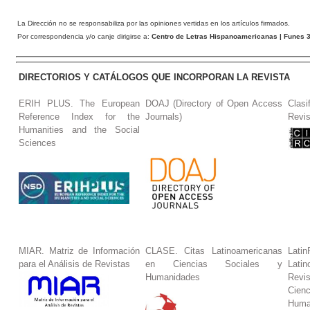
La Dirección no se responsabiliza por las opiniones vertidas en los artículos firmados.
Por correspondencia y/o canje dirigirse a:
Centro de Letras Hispanoamericanas
| Funes 3
DIRECTORIOS Y CATÁLOGOS QUE INCORPORAN LA REVISTA
ERIH PLUS. The European
DOAJ (Directory of Open Access
Clasi
Reference Index for the
Journals)
Revis
Humanities and the Social
Sciences
MIAR. Matriz de Información
CLASE. Citas Latinoamericanas
La
para el Análisis de Revistas
en Ciencias Sociales y
Lat
Humanidades
Revi
Cie
Huma