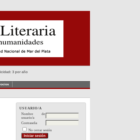
dicidad: 3 por año
Socios
USUARIO/A
Nombre de
usuario/a
Contraseña
No cerrar sesión