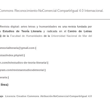
e Commons Reconocimiento-NoComercial-CompartirIgual 4.0 Internacional
.
 Revista digital: artes letras y humanidad
es
es una revista fundada por
s Estudios de Teoría Literaria
y radicada en el
Centro de Letras
)
de la
Facultad de Humanidades
de la
Universidad Nacional de Mar del
eteorialiteraria@gmail.com
|
istas/index.php/etl
|
.com/in/estudios-de-teoria-literaria/
|
gram.com/revistaestudiosdeteoria/
|
eraria
|
línea)
bajo
Licencia Creative Commons Atribución-NoComercial-CompartirIgual 4.0