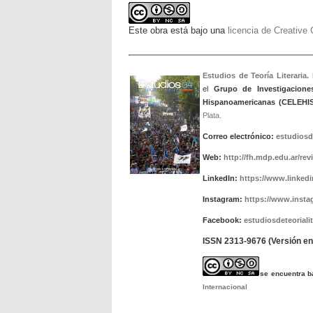
Este obra está bajo una
licencia de Creativ
Estudios de Teoría Literaria.
el
Grupo de Investigacione
Hispanoamericanas (CELEHIS
Plata.
Correo electrónico:
estudiosd
Web:
http://fh.mdp.edu.ar/rev
LinkedIn:
https://www.linkedin
Instagram:
https://www.insta
Facebook:
estudiosdeteorialit
ISSN 2313-9676 (Versión en 
se encuentra 
Internacional