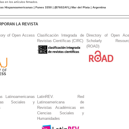
das en los artículos firmados.
tras Hispanoamericanas
| Funes 3350 | (
B7602AYL
) Mar del Plata | Argentina
RPORAN LA REVISTA
tory of Open Access
Clasificación Integrada de
Directory of Open Ac
Revistas Científicas (CIRC)
Scholarly Resourc
(ROAD)
s Latinoamericanas
LatinREV. Red
ias Sociales y
Latinoamericana de
s
Revistas Académicas en
Ciencias Sociales y
Humanidades