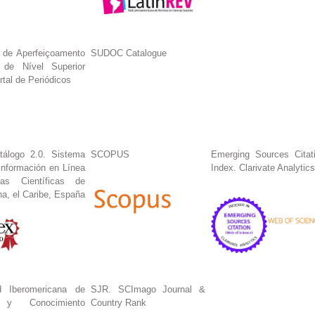
 de Aperfeiçoamento
SUDOC Catalogue
 de Nível Superior
tal de Periódicos
tálogo 2.0. Sistema
SCOPUS
Emerging Sources Citat
Información en Línea
Index. Clarivate Analytics
tas Científicas de
na, el Caribe, España
 Iberomericana de
SJR. SCImago Journal &
n y Conocimiento
Country Rank