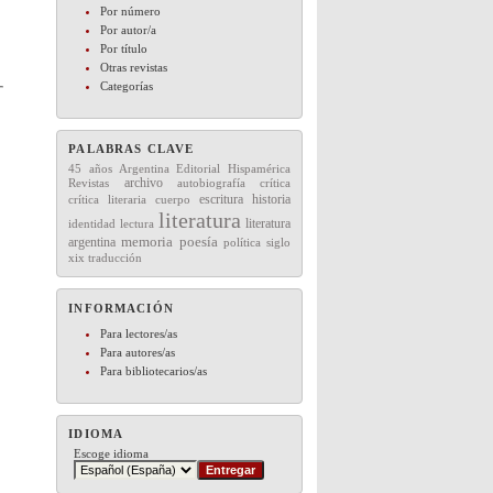
Por número
Por autor/a
Por título
Otras revistas
Categorías
PALABRAS CLAVE
45 años
Editorial
Hispamérica
Argentina
archivo
Revistas
autobiografía
crítica
escritura
historia
crítica literaria
cuerpo
literatura
literatura
lectura
identidad
memoria
argentina
poesía
política
siglo
xix
traducción
INFORMACIÓN
Para lectores/as
Para autores/as
Para bibliotecarios/as
IDIOMA
Escoge idioma