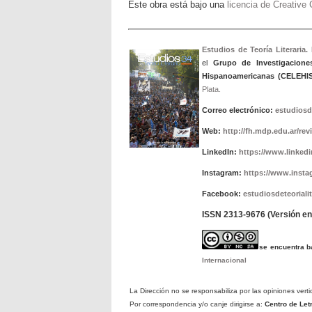
Este obra está bajo una
licencia de Creativ
Estudios de Teoría Literaria.
el
Grupo de Investigacione
Hispanoamericanas (CELEHIS
Plata.
Correo electrónico:
estudiosd
Web:
http://fh.mdp.edu.ar/rev
LinkedIn:
https://www.linkedin
Instagram:
https://www.insta
Facebook:
estudiosdeteorialit
ISSN 2313-9676 (Versión en 
se encuentra 
Internacional
La Dirección no se responsabiliza por las opiniones verti
Por correspondencia y/o canje dirigirse a:
Centro de Le