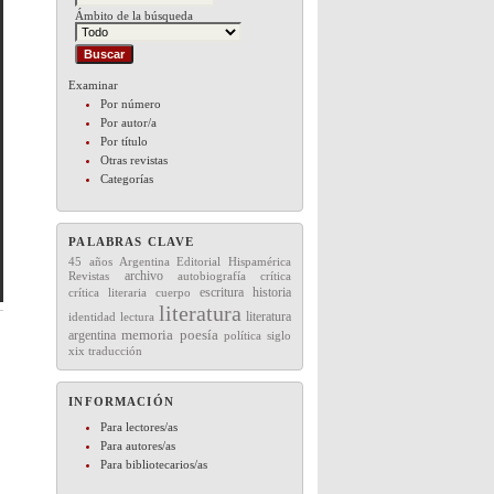
Ámbito de la búsqueda
Examinar
Por número
Por autor/a
Por título
Otras revistas
Categorías
PALABRAS CLAVE
45 años
Editorial
Hispamérica
Argentina
archivo
Revistas
autobiografía
crítica
escritura
historia
crítica literaria
cuerpo
literatura
literatura
lectura
identidad
memoria
argentina
poesía
política
siglo
xix
traducción
INFORMACIÓN
Para lectores/as
Para autores/as
Para bibliotecarios/as