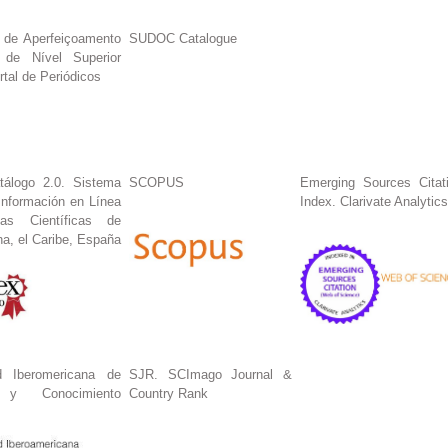
 de Aperfeiçoamento
SUDOC Catalogue
 de Nível Superior
tal de Periódicos
tálogo 2.0. Sistema
SCOPUS
Emerging Sources Citat
Información en Línea
Index. Clarivate Analytics
tas Científicas de
na, el Caribe, España
 Iberomericana de
SJR. SCImago Journal &
n y Conocimiento
Country Rank