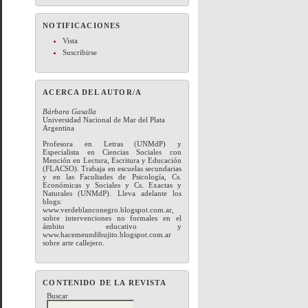
NOTIFICACIONES
Vista
Suscribirse
ACERCA DEL AUTOR/A
Bárbara Gasalla
Universidad Nacional de Mar del Plata
Argentina
Profesora en Letras (UNMdP) y
Especialista en Ciencias Sociales con
Mención en Lectura, Escritura y Educación
(FLACSO). Trabaja en escuelas secundarias
y en las Facultades de Psicología, Cs.
Económicas y Sociales y Cs. Exactas y
Naturales (UNMdP). Lleva adelante los
blogs:
www.verdeblanconegro.blogspot.com.ar,
sobre intervenciones no formales en el
ámbito educativo y
www.hacemeundibujito.blogspot.com.ar
sobre arte callejero.
CONTENIDO DE LA REVISTA
Buscar