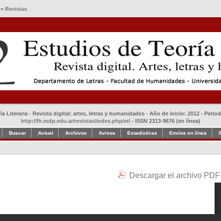
>
Revistas
a Literaria - Revista digital: artes, letras y humanidades - Año de inicio: 2012 - Perio
http://fh.mdp.edu.ar/revistas/index.php/etl
- ISSN 2313-9676 (en línea)
Buscar
Actual
Archivos
Avisos
Estadísticas
Envíos en línea
Descargar el archivo PDF