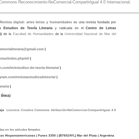
e Commons Reconocimiento-NoComercial-CompartirIgual 4.0 Internacional
.
 Revista digital: artes letras y humanidad
es
es una revista fundada por
s Estudios de Teoría Literaria
y radicada en el
Centro de Letras
)
de la
Facultad de Humanidades
de la
Universidad Nacional de Mar del
eteorialiteraria@gmail.com
|
istas/index.php/etl
|
.com/in/estudios-de-teoria-literaria/
|
gram.com/revistaestudiosdeteoria/
|
eraria
|
línea)
bajo
Licencia Creative Commons Atribución-NoComercial-CompartirIgual 4.0
das en los artículos firmados.
tras Hispanoamericanas
| Funes 3350 | (
B7602AYL
) Mar del Plata | Argentina