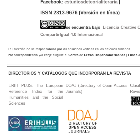
Facebook:
estudiosdeteorialiteraria
|
ISSN 2313-9676 (Versión en línea)
se encuentra bajo
Licencia Creative
CompartirIgual 4.0 Internacional
La Dirección no se responsabiliza por las opiniones vertidas en los artículos firmados.
Por correspondencia y/o canje dirigirse a:
Centro de Letras Hispanoamericanas
| Funes 3
DIRECTORIOS Y CATÁLOGOS QUE INCORPORAN LA REVISTA
ERIH PLUS. The European
DOAJ (Directory of Open Access
Clasi
Reference Index for the
Journals)
Revis
Humanities and the Social
Sciences