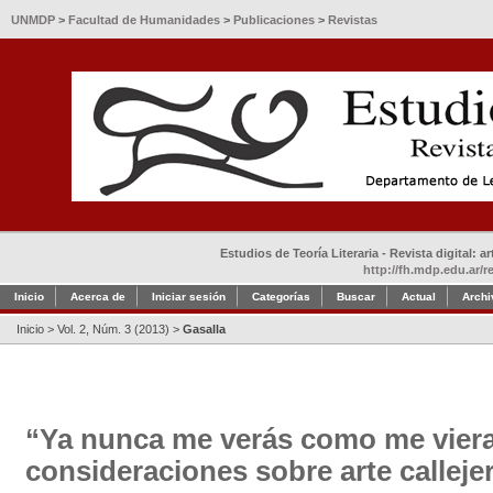
UNMDP
>
Facultad de Humanidades
>
Publicaciones
>
Revistas
Estudios de Teoría Literaria - Revista digital: 
http://fh.mdp.edu.ar/r
Inicio
Acerca de
Iniciar sesión
Categorías
Buscar
Actual
Archi
Inicio
>
Vol. 2, Núm. 3 (2013)
>
Gasalla
“Ya nunca me verás como me viera
consideraciones sobre arte calleje