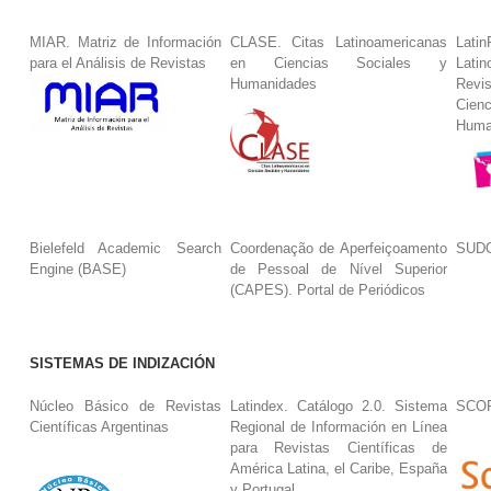
MIAR. Matriz de Información
CLASE. Citas Latinoamericanas
La
para el Análisis de Revistas
en Ciencias Sociales y
Lat
Humanidades
Revi
Cie
Huma
Bielefeld Academic Search
Coordenação de Aperfeiçoamento
SUDO
Engine (BASE)
de Pessoal de Nível Superior
(CAPES). Portal de Periódicos
SISTEMAS DE INDIZACIÓN
Núcleo Básico de Revistas
Latindex. Catálogo 2.0. Sistema
SCO
Científicas Argentinas
Regional de Información en Línea
para Revistas Científicas de
América Latina, el Caribe, España
y Portugal