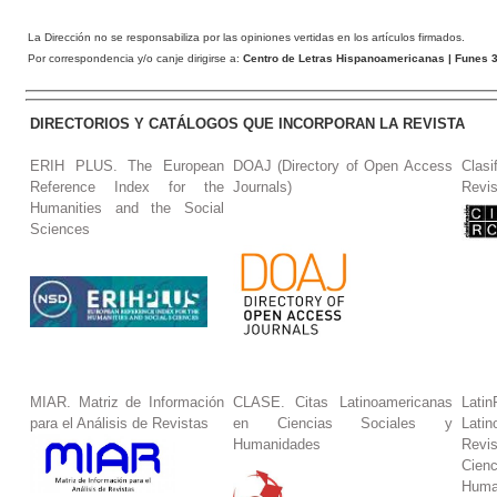
La Dirección no se responsabiliza por las opiniones vertidas en los artículos firmados.
Por correspondencia y/o canje dirigirse a:
Centro de Letras Hispanoamericanas
| Funes 3
DIRECTORIOS Y CATÁLOGOS QUE INCORPORAN LA REVISTA
ERIH PLUS. The European
DOAJ (Directory of Open Access
Clasi
Reference Index for the
Journals)
Revis
Humanities and the Social
Sciences
MIAR. Matriz de Información
CLASE. Citas Latinoamericanas
La
para el Análisis de Revistas
en Ciencias Sociales y
Lat
Humanidades
Revi
Cie
Huma