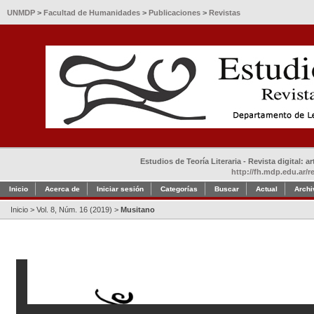
UNMDP
>
Facultad de Humanidades
>
Publicaciones
>
Revistas
Estudios de Teoría Literaria - Revista digital: 
http://fh.mdp.edu.ar/r
Inicio
Acerca de
Iniciar sesión
Categorías
Buscar
Actual
Archi
Inicio
>
Vol. 8, Núm. 16 (2019)
>
Musitano