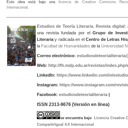
Este obra está bajo una
licencia de Creative Commons Recono
Internacional
.
Estudios de Teoría Literaria. Revista digital
una revista fundada por el
Grupo de Invest
Literaria
y radicada en el
Centro de Letras Hi
la
Facultad de Humanidades
de la
Universidad Na
Correo electrónico:
estudiosdeteorialiterari
Web:
http://fh.mdp.edu.ar/revistas/index.php/e
LinkedIn:
https://www.linkedin.com/in/estudios
Instagram:
https://www.instagram.com/revist
Facebook:
estudiosdeteorialiteraria
|
ISSN 2313-9676 (Versión en línea)
se encuentra bajo
Licencia Creative
CompartirIgual 4.0 Internacional