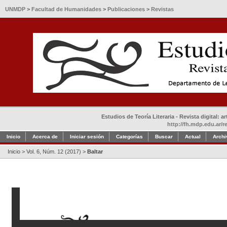
UNMDP
>
Facultad de Humanidades
>
Publicaciones
>
Revistas
Estudios de Teoría Literaria - Revista digital: 
http://fh.mdp.edu.ar/r
Inicio
Acerca de
Iniciar sesión
Categorías
Buscar
Actual
Archi
Inicio
>
Vol. 6, Núm. 12 (2017)
>
Baltar