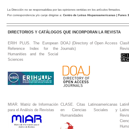
La Dirección no se responsabiliza por las opiniones vertidas en los artículos firmados.
Por correspondencia y/o canje dirigirse a:
Centro de Letras Hispanoamericanas
| Funes 3
DIRECTORIOS Y CATÁLOGOS QUE INCORPORAN LA REVISTA
ERIH PLUS. The European
DOAJ (Directory of Open Access
Clasi
Reference Index for the
Journals)
Revis
Humanities and the Social
Sciences
MIAR. Matriz de Información
CLASE. Citas Latinoamericanas
La
para el Análisis de Revistas
en Ciencias Sociales y
Lat
Humanidades
Revi
Cie
Huma