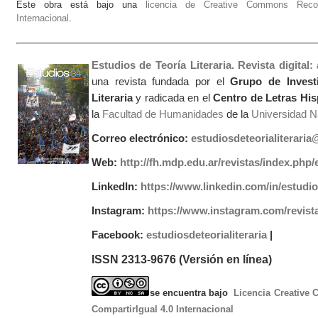
Este obra está bajo una
licencia de Creative Commons Recono
Internacional
.
Estudios de Teoría Literaria. Revista digital
una revista fundada por el
Grupo de Invest
Literaria
y radicada en el
Centro de Letras Hi
la
Facultad de Humanidades
de la
Universidad Na
Correo electrónico:
estudiosdeteorialiterari
Web:
http://fh.mdp.edu.ar/revistas/index.php/e
LinkedIn:
https://www.linkedin.com/in/estudios
Instagram:
https://www.instagram.com/revist
Facebook:
estudiosdeteorialiteraria
|
ISSN 2313-9676 (Versión en línea)
se encuentra bajo
Licencia Creative
CompartirIgual 4.0 Internacional