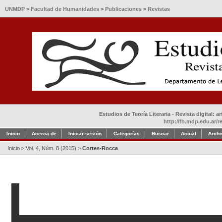
UNMDP
>
Facultad de Humanidades
>
Publicaciones
>
Revistas
Estudios de Teoría Literaria - Revista digital: 
http://fh.mdp.edu.ar/r
Inicio
Acerca de
Iniciar sesión
Categorías
Buscar
Actual
Archi
Inicio
>
Vol. 4, Núm. 8 (2015)
>
Cortes-Rocca