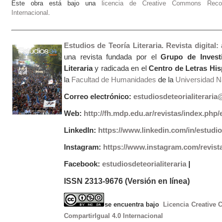
Este obra está bajo una
licencia de Creative Commons Recono
Internacional
.
Estudios de Teoría Literaria. Revista digital
una revista fundada por el
Grupo de Invest
Literaria
y radicada en el
Centro de Letras Hi
la
Facultad de Humanidades
de la
Universidad Na
Correo electrónico:
estudiosdeteorialiterari
Web:
http://fh.mdp.edu.ar/revistas/index.php/e
LinkedIn:
https://www.linkedin.com/in/estudios
Instagram:
https://www.instagram.com/revist
Facebook:
estudiosdeteorialiteraria
|
ISSN 2313-9676 (Versión en línea)
se encuentra bajo
Licencia Creative
CompartirIgual 4.0 Internacional