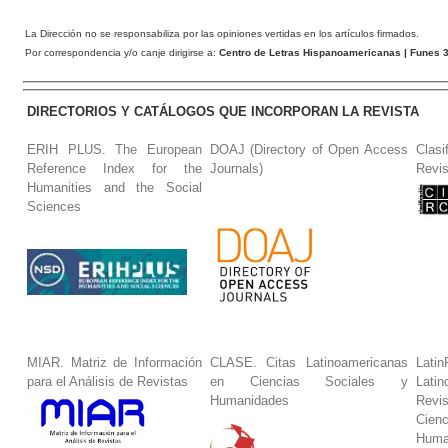
La Dirección no se responsabiliza por las opiniones vertidas en los artículos firmados.
Por correspondencia y/o canje dirigirse a:
Centro de Letras Hispanoamericanas
| Funes 3
DIRECTORIOS Y CATÁLOGOS QUE INCORPORAN LA REVISTA
ERIH PLUS. The European
DOAJ (Directory of Open Access
Clasi
Reference Index for the
Journals)
Revis
Humanities and the Social
Sciences
MIAR. Matriz de Información
CLASE. Citas Latinoamericanas
La
para el Análisis de Revistas
en Ciencias Sociales y
Lat
Humanidades
Revi
Cie
Huma