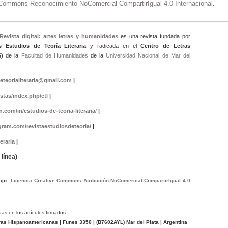
e Commons Reconocimiento-NoComercial-CompartirIgual 4.0 Internacional
.
 Revista digital: artes letras y humanidad
es
es una revista fundada por
s Estudios de Teoría Literaria
y radicada en el
Centro de Letras
)
de la
Facultad de Humanidades
de la
Universidad Nacional de Mar del
eteorialiteraria@gmail.com
|
istas/index.php/etl
|
.com/in/estudios-de-teoria-literaria/
|
gram.com/revistaestudiosdeteoria/
|
eraria
|
línea)
bajo
Licencia Creative Commons Atribución-NoComercial-CompartirIgual 4.0
das en los artículos firmados.
tras Hispanoamericanas
| Funes 3350 | (
B7602AYL
) Mar del Plata | Argentina