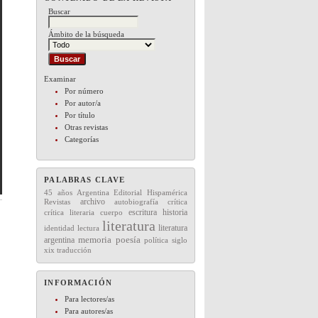
Buscar
Ámbito de la búsqueda
Examinar
Por número
Por autor/a
Por título
Otras revistas
Categorías
PALABRAS CLAVE
45 años
Editorial
Hispamérica
Argentina
archivo
Revistas
autobiografía
crítica
escritura
historia
crítica literaria
cuerpo
literatura
literatura
lectura
identidad
memoria
argentina
poesía
política
siglo
xix
traducción
INFORMACIÓN
Para lectores/as
Para autores/as