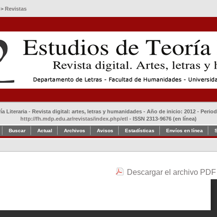
>
Revistas
a Literaria - Revista digital: artes, letras y humanidades - Año de inicio: 2012 - Perio
http://fh.mdp.edu.ar/revistas/index.php/etl
- ISSN 2313-9676 (en línea)
Buscar
Actual
Archivos
Avisos
Estadísticas
Envíos en línea
Descargar el archivo PDF