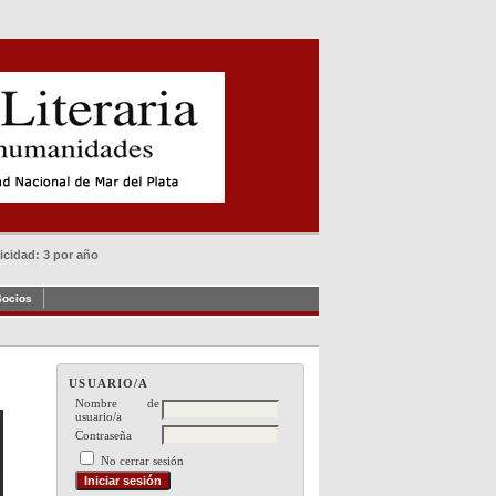
dicidad: 3 por año
Socios
USUARIO/A
Nombre de
usuario/a
Contraseña
No cerrar sesión