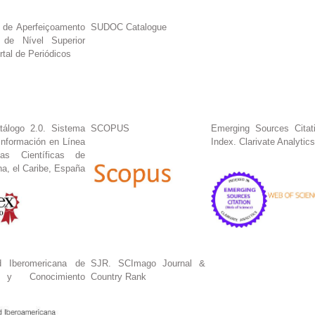
 de Aperfeiçoamento
SUDOC Catalogue
 de Nível Superior
tal de Periódicos
tálogo 2.0. Sistema
SCOPUS
Emerging Sources Citat
Información en Línea
Index. Clarivate Analytics
tas Científicas de
na, el Caribe, España
 Iberomericana de
SJR. SCImago Journal &
n y Conocimiento
Country Rank