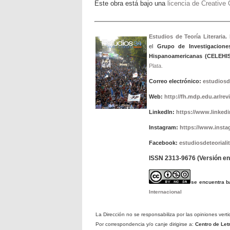
Este obra está bajo una
licencia de Creativ
Estudios de Teoría Literaria.
el
Grupo de Investigacione
Hispanoamericanas (CELEHIS
Plata.
Correo electrónico:
estudiosd
Web:
http://fh.mdp.edu.ar/rev
LinkedIn:
https://www.linkedin
Instagram:
https://www.insta
Facebook:
estudiosdeteorialit
ISSN 2313-9676 (Versión en 
se encuentra 
Internacional
La Dirección no se responsabiliza por las opiniones verti
Por correspondencia y/o canje dirigirse a:
Centro de Le