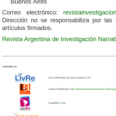
Buenos Aires
Correo electrónico:
revistainvestigaci
Dirección no se responsabiliza por las 
artículos firmados.
Revista Argentina de Investigación Narra
Incluida en
:
Livre (Revistas de livre acesso)
Link
Latino Americana
http://latinoamericanarevistas.org/?p
LatinREV
Link