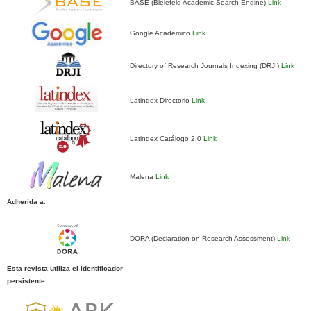
BASE (Bielefeld Academic Search Engine)
Link
Google Académico
Link
Directory of Research Journals Indexing (DRJI)
Link
Latindex Directorio
Link
Latindex Catálogo 2.0
Link
Malena
Link
Adherida a
:
DORA (Declaration on Research Assessment)
Link
Esta revista utiliza el identificador
persistente
: