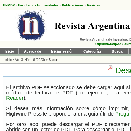
UNMDP
>
Facultad de Humanidades
>
Publicaciones
>
Revistas
Revista Argentina de Investigació
https://fh.mdp.edu.ar/r
Inicio
Acerca de
Iniciar sesión
Categorías
Buscar
Inicio
>
Vol. 3, Núm. 6 (2023)
>
Steier
Desc
El archivo PDF seleccionado se debe cargar aquí si
módulo de lectura de PDF (por ejemplo, una ver
Reader
).
Si desea más información sobre cómo imprimir,
Highwire Press le proporciona una guía útil de
Pregun
Por otro lado, puede descargar el PDF directame
abrirlo con un lector de PDF. Para descargar el PDF, h