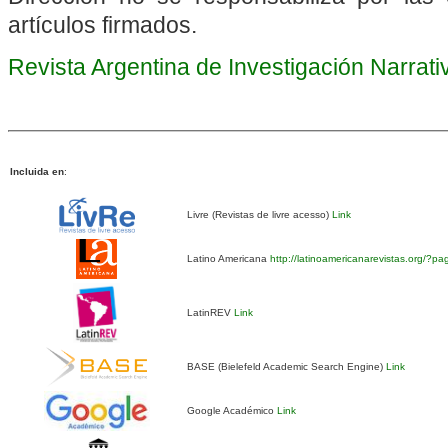
artículos firmados.
Revista Argentina de Investigación Narrat
Incluida en
:
Livre (Revistas de livre acesso)
Link
Latino Americana
http://latinoamericanarevistas.org/?p
LatinREV
Link
BASE (Bielefeld Academic Search Engine)
Link
Google Académico
Link