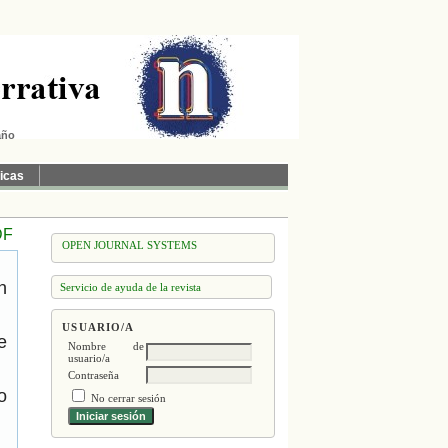
año
ticas
DF
OPEN JOURNAL SYSTEMS
n
Servicio de ayuda de la revista
USUARIO/A
e
Nombre de
usuario/a
Contraseña
o
No cerrar sesión