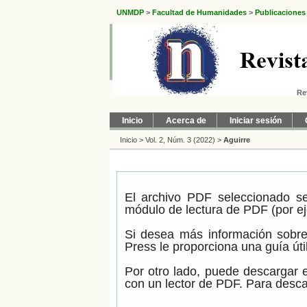
UNMDP
>
Facultad de Humanidades
>
Publicaciones
Re
Inicio
Acerca de
Iniciar sesión
Inicio
>
Vol. 2, Núm. 3 (2022)
>
Aguirre
El archivo PDF seleccionado se
módulo de lectura de PDF (por ej
Si desea más información sobre
Press le proporciona una guía úti
Por otro lado, puede descargar 
con un lector de PDF. Para descar