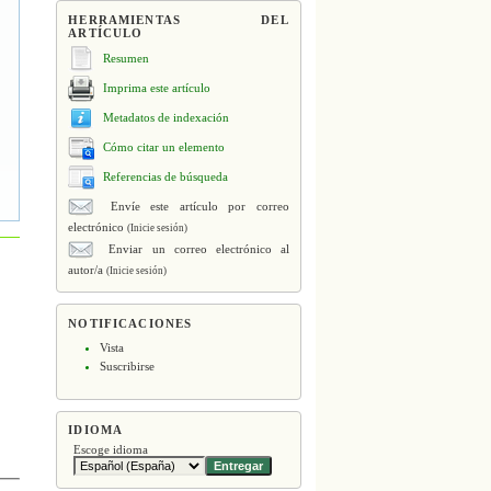
HERRAMIENTAS DEL
ARTÍCULO
Resumen
Imprima este artículo
Metadatos de indexación
Cómo citar un elemento
Referencias de búsqueda
Envíe este artículo por correo
electrónico
(Inicie sesión)
Enviar un correo electrónico al
autor/a
(Inicie sesión)
NOTIFICACIONES
Vista
Suscribirse
IDIOMA
Escoge idioma