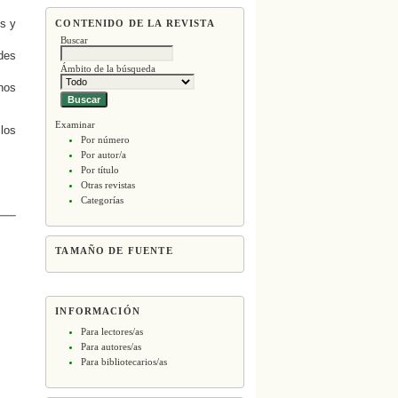
s y
CONTENIDO DE LA REVISTA
Buscar
des
Ámbito de la búsqueda
nos
Examinar
 los
Por número
Por autor/a
Por título
Otras revistas
Categorías
TAMAÑO DE FUENTE
INFORMACIÓN
Para lectores/as
Para autores/as
Para bibliotecarios/as