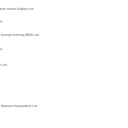
demic Search Engine)
Link
nk
 Journals Indexing (DRJI)
Link
nk
.0
Link
n Research Assessment)
Link