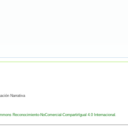
gación Narrativa
ommons Reconocimiento-NoComercial-CompartirIgual 4.0 Internacional
.