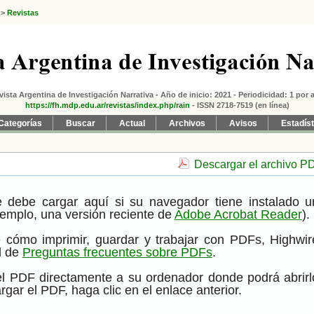
>
Revistas
vista Argentina de Investigación Narrativa - Año de inicio: 2021 - Periodicidad: 1 por 
https://fh.mdp.edu.ar/revistas/index.php/rain
- ISSN 2718-7519 (en línea)
Categorías
Buscar
Actual
Archivos
Avisos
Estadís
Descargar el archivo P
 debe cargar aquí si su navegador tiene instalado u
emplo, una versión reciente de
Adobe Acrobat Reader
).
 cómo imprimir, guardar y trabajar con PDFs, Highwir
l de
Preguntas frecuentes sobre PDFs
.
el PDF directamente a su ordenador donde podrá abrirl
gar el PDF, haga clic en el enlace anterior.