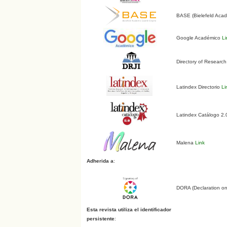
BASE (Bielefeld Aca
Google Académico
Li
Directory of Research
Latindex Directorio
Li
Latindex Catálogo 2
Malena
Link
Adherida a
:
DORA (Declaration o
Esta revista utiliza el identificador
persistente
: