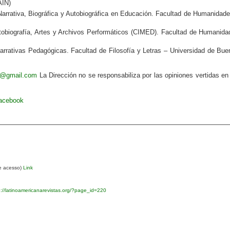
AIN)
arrativa, Biográfica y Autobiográfica en Educación. Facultad de Humanidade
obiografía, Artes y Archivos Performáticos
(CIMED). Facultad de Humanida
rativas Pedagógicas. Facultad de Filosofía y Letras – Universidad de Bue
va@gmail.com
La Dirección no se responsabiliza por las opiniones vertidas en
Facebook
re acesso)
Link
://latinoamericanarevistas.org/?page_id=220