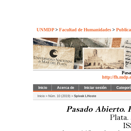
UNMDP
>
Facultad de Humanidades
>
Publica
Pasa
http://fh.mdp.
Inicio
Acerca de
Iniciar sesión
Categor
Inicio
>
Núm. 10 (2019)
>
Spivak LHoste
Pasado Abierto. 
Plata.
IS