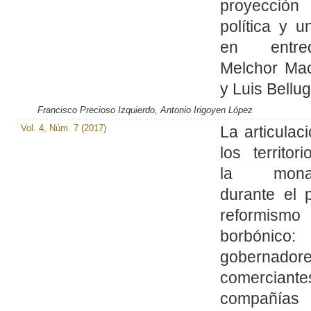
proyección
política y un
en entred
Melchor Ma
y Luis Bellu
Francisco Precioso Izquierdo, Antonio Irigoyen López
Vol. 4, Núm. 7 (2017)
La articulac
los territor
la monar
durante el 
reformismo
borbónico:
gobernadore
comercian
compañías