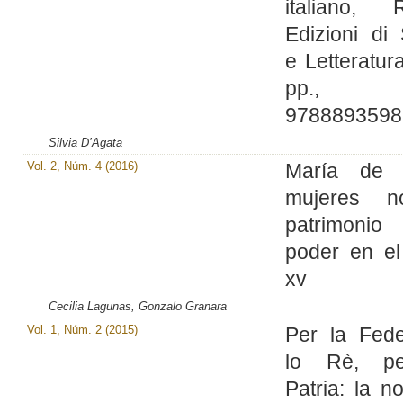
italiano, 
Edizioni di 
e Letteratur
pp., I
9788893598
Silvia D’Agata
Vol. 2, Núm. 4 (2016)
María de Á
mujeres no
patrimon
poder en el
xv
Cecilia Lagunas, Gonzalo Granara
Vol. 1, Núm. 2 (2015)
Per la Fede
lo Rè, pe
Patria: la n