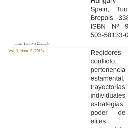
Hungary
Spain, Turn
Brepols. 33
ISBN Nº 9
503-58133-0
Luis Tercero Casado
Vol. 3, Núm. 5 (2016)
Regidore
conflicto:
pertenencia
estamental,
trayectorias
individua
estrategi
poder de
elites