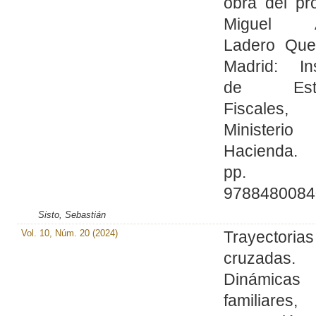
obra del pr
Miguel Á
Ladero Que
Madrid: Ins
de Estu
Fiscales,
Ministeri
Hacienda.
pp. I
9788480084
Sisto, Sebastián
Vol. 10, Núm. 20 (2024)
Trayectorias
cruzadas.
Dinámicas
familiares,