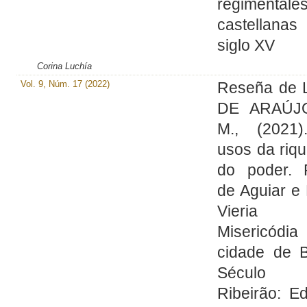
regimentale
castellanas
siglo XV
Corina Luchía
Vol. 9, Núm. 17 (2022)
Reseña de
DE ARAÚJO
M., (2021
usos da riq
do poder. 
de Aguiar e
Vieria
Misericódia
cidade de B
Século X
Ribeirão: E