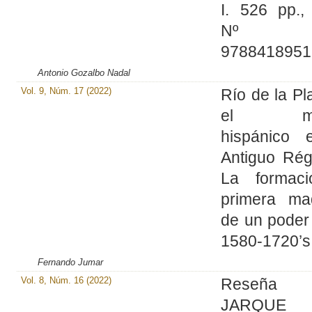
I. 526 pp.,
Nº
9788418951
Antonio Gozalbo Nadal
Vol. 9, Núm. 17 (2022)
Río de la Pl
el mu
hispánico 
Antiguo Rég
La formac
primera ma
de un poder 
1580-1720’s
Fernando Jumar
Vol. 8, Núm. 16 (2022)
Reseña
JARQUE