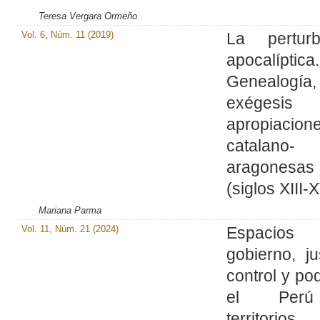
Teresa Vergara Ormeño
Vol. 6, Núm. 11 (2019)
La perturb
apocalíptica.
Genealogía,
exéges
apropiacion
catalano-
aragonesas
(siglos XIII-
Mariana Parma
Vol. 11, Núm. 21 (2024)
Espacio
gobierno, jus
control y po
el Per
territorios