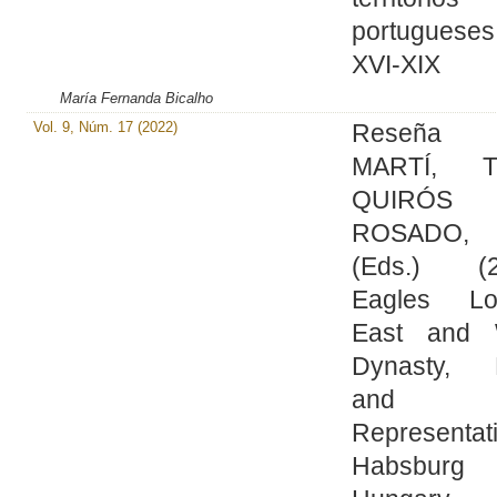
portuguese
XVI-XIX
María Fernanda Bicalho
Vol. 9, Núm. 17 (2022)
Reseña
MARTÍ, 
QUIRÓS
ROSADO,
(Eds.) (2
Eagles Lo
East and 
Dynasty, R
and
Representat
Habsburg