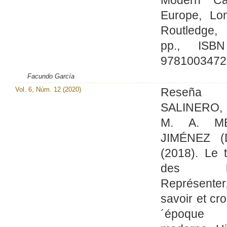
Europe, Lon
Routledge
pp., ISB
9781003472
Facundo García
Vol. 6, Núm. 12 (2020)
Reseña
SALINERO,
M. A. M
JIMÉNEZ (Di
(2018). Le 
des lis
Représenter
savoir et cro
´époque