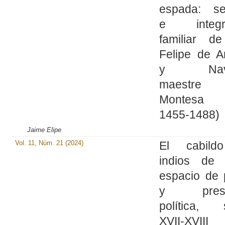
espada: ser
e integra
familiar d
Felipe de A
y Nava
maestr
Montesa 
1455-1488)
Jaime Elipe
Vol. 11, Núm. 21 (2024)
El cabild
indios de 
espacio de 
y prese
política, s
XVII-XVIII