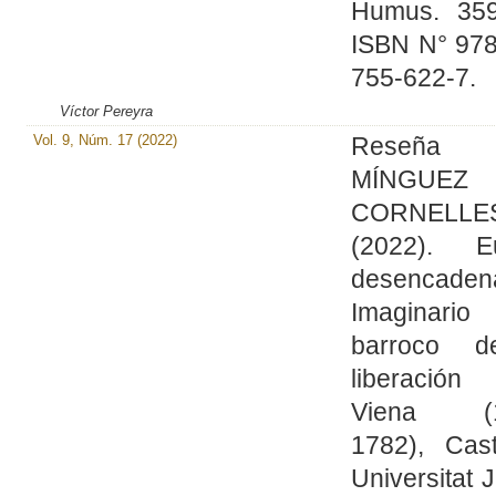
Humus. 359
ISBN N° 978
755-622-7.
Víctor Pereyra
Vol. 9, Núm. 17 (2022)
Reseña
MÍNGUEZ
CORNELLES
(2022). E
desencaden
Imaginario
barroco d
liberació
Viena (1
1782), Cast
Universitat