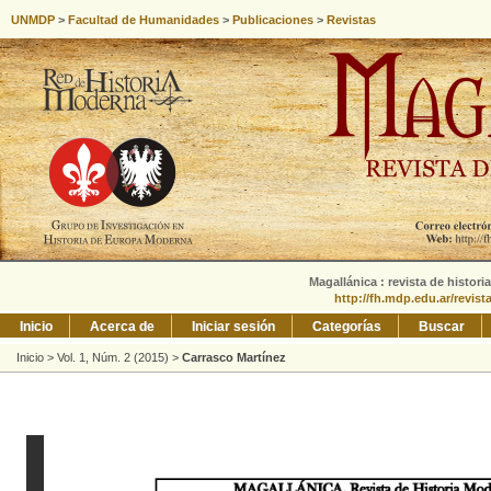
UNMDP
>
Facultad de Humanidades
>
Publicaciones
>
Revistas
Magallánica : revista de histori
http://fh.mdp.edu.ar/revis
Inicio
Acerca de
Iniciar sesión
Categorías
Buscar
Inicio
>
Vol. 1, Núm. 2 (2015)
>
Carrasco Martínez