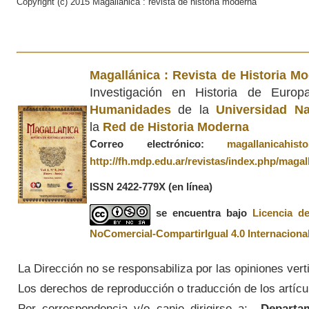
Copyright (c) 2015 Magallánica : revista de historia moderna
Magallánica : Revista de Historia M
Investigación en Historia de Euro
Humanidades
de la
Universidad Na
la
Red de Historia Moderna
Correo electrónico:
magallanicahis
http://fh.mdp.edu.ar/revistas/index.php/magal
ISSN 2422-779X
(en línea)
se encuentra bajo
Licencia d
NoComercial-CompartirIgual 4.0 Internaciona
La Dirección no se responsabiliza por las opiniones vert
Los derechos de reproducción o traducción de los artícul
Por correspondencia y/o canje dirigirse a:
Departame