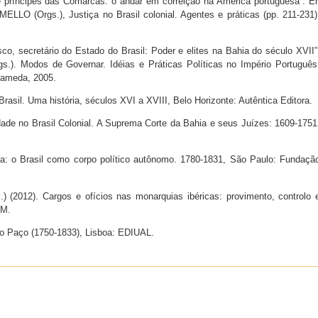
 e príncipes das Comarcas: o andar em correição na América portuguesa”. E
LLO (Orgs.), Justiça no Brasil colonial. Agentes e práticas (pp. 211-231)
co, secretário do Estado do Brasil: Poder e elites na Bahia do século XVII”
.). Modos de Governar. Idéias e Práticas Políticas no Império Português
lameda, 2005.
asil. Uma história, séculos XVI a XVIII, Belo Horizonte: Autêntica Editora.
de no Brasil Colonial. A Suprema Corte da Bahia e seus Juízes: 1609-1751
ada: o Brasil como corpo político autônomo. 1780-1831, São Paulo: Fundaçã
2012). Cargos e ofícios nas monarquias ibéricas: provimento, controlo 
AM.
do Paço (1750-1833), Lisboa: EDIUAL.