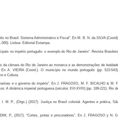
s no Brasil: Sistema Administrativo e Fiscal”. En M. B. N. da SILVA (Coord)
-300). Lisboa: Editorial Estampa.
pais no império português: o exemplo do Rio de Janeiro”. Revista Brasileir
es da câmara do Rio de Janeiro ao monarca e as demonstrações de lealdad
”. En A. VIEIRA (Coord.). O município no mundo português (pp. 523-543)
o e Cultura.
amarinas e o governo do império”. En J. FRAGOSO, M. F. BICALHO & M. F
: A dinâmica imperial portuguesa (séculos XVI-XVIII) (pp. 189-221). Rio d
 M. P., (Orgs.) (2017). Justiça no Brasil colonial. Agentes e prática, Sã
M, P., (2017). “Cortes, juntas e procuradores”. En J. FRAGOSO y N. G