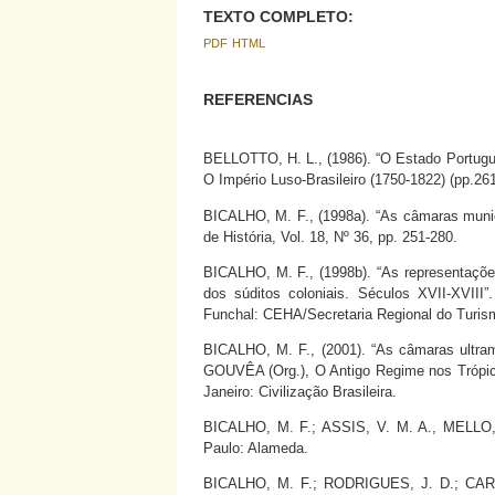
TEXTO COMPLETO:
PDF
HTML
REFERENCIAS
BELLOTTO, H. L., (1986). “O Estado Portuguê
O Império Luso-Brasileiro (1750-1822) (pp.261
BICALHO, M. F., (1998a). “As câmaras munici
de História, Vol. 18, Nº 36, pp. 251-280.
BICALHO, M. F., (1998b). “As representaçõ
dos súditos coloniais. Séculos XVII-XVIII
Funchal: CEHA/Secretaria Regional do Turism
BICALHO, M. F., (2001). “As câmaras ultr
GOUVÊA (Org.), O Antigo Regime nos Trópicos
Janeiro: Civilização Brasileira.
BICALHO, M. F.; ASSIS, V. M. A., MELLO, I.
Paulo: Alameda.
BICALHO, M. F.; RODRIGUES, J. D.; CARDI