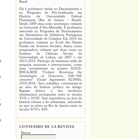
Brasil
Ela é professora titular no Departamento e
no Programa de Pós-Graduação em
História da Universidade Federal
Fluminense (Rio de Janeiro – Brasil).
Desde 2009 atua como professora visitante
na Université d’Aix-Marseille. É professora
associada no Programa de Doutoramento
em Patrimónios de Influência Portuguesa
da Universidade de Coimbra. Em 2014 foi
professora visitante na École des Hautes
.
Études em Sciences Sociales. Atuou como
pesquisadora visitante por duas vezes no
Instituto de Ciências Sociais da
Universidade de Lisboa, em 2007 e em
a
2013-2014. Participa de inúmeras redes de
pesquisa nacionais e internacionais, como
mais recentemente no projeto H2020-
MSCA-RISE “
Failure: Reversing the
Genealogies of Unsuccess, 16th-19th
e
centuries
” (Grant Agreement
823998),
.
2019-2024. Seus trabalhos concentram-se
na área de história política do Antigo
Regime ibérico e dos territórios
ultramarinos portugueses entre os séculos
.
XVII e XVIII. Tem experiência na área de
história urbana e do urbanismo, sobretudo
e
no que se refere ao Rio de Janeiro entre os
séculos XVII e XIX.
o
CONTENIDO DE LA REVISTA
Buscar
.