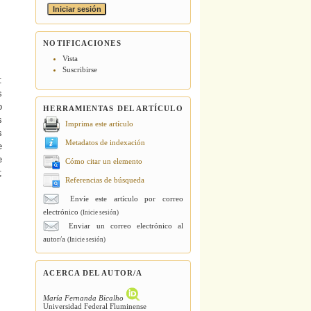
NOTIFICACIONES
Vista
Suscribirse
:
s
o
HERRAMIENTAS DEL ARTÍCULO
s
Imprima este artículo
s
Metadatos de indexación
e
e
Cómo citar un elemento
;
Referencias de búsqueda
Envíe este artículo por correo
electrónico
(Inicie sesión)
Enviar un correo electrónico al
autor/a
(Inicie sesión)
ACERCA DEL AUTOR/A
María Fernanda Bicalho
Universidad Federal Fluminense