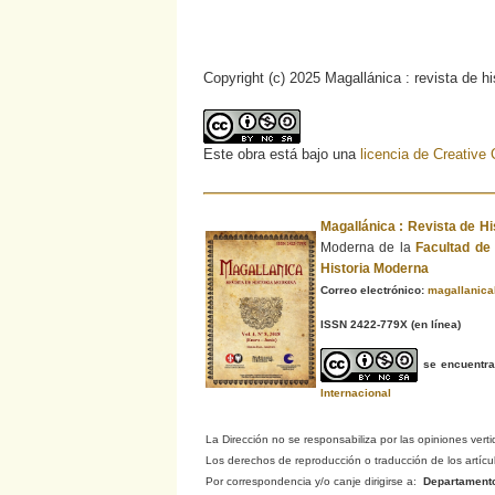
Copyright (c) 2025 Magallánica : revista de h
Este obra está bajo una
licencia de Creativ
Magallánica : Revista de H
Moderna de la
Facultad d
Historia Moderna
Correo electrónico:
magallanic
ISSN 2422-779X
(en línea)
se encuentr
Internacional
La Dirección no se responsabiliza por las opiniones verti
Los derechos de reproducción o traducción de los artículo
Por correspondencia y/o canje dirigirse a:
Departamento d