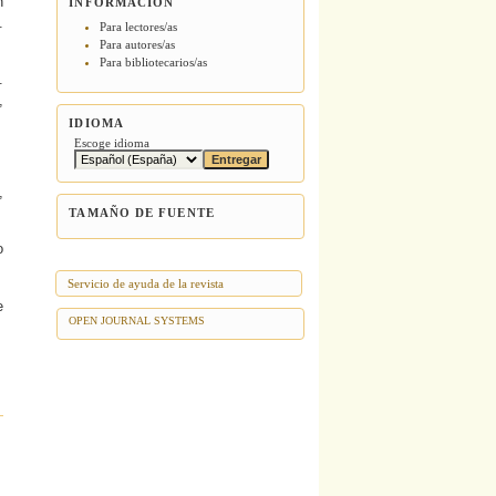
n
INFORMACIÓN
.
Para lectores/as
Para autores/as
Para bibliotecarios/as
.
,
IDIOMA
Escoge idioma
,
TAMAÑO DE FUENTE
o
Servicio de ayuda de la revista
e
OPEN JOURNAL SYSTEMS