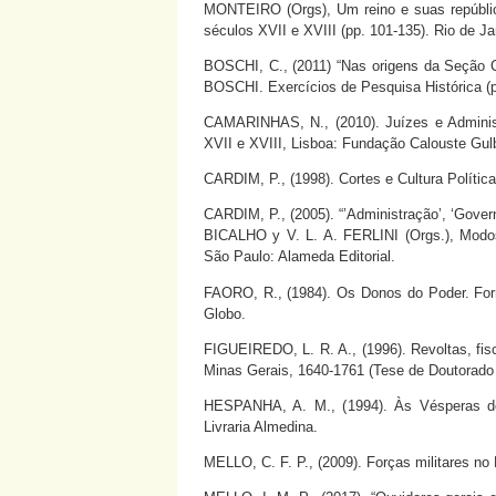
MONTEIRO (Orgs), Um reino e suas república
séculos XVII e XVIII (pp. 101-135). Rio de Jan
BOSCHI, C., (2011) “Nas origens da Seção C
BOSCHI. Exercícios de Pesquisa Histórica (p
CAMARINHAS, N., (2010). Juízes e Administr
XVII e XVIII, Lisboa: Fundação Calouste Gu
CARDIM, P., (1998). Cortes e Cultura Políti
CARDIM, P., (2005). “’Administração’, ‘Govern
BICALHO y V. L. A. FERLINI (Orgs.), Modos 
São Paulo: Alameda Editorial.
FAORO, R., (1984). Os Donos do Poder. Forma
Globo.
FIGUEIREDO, L. R. A., (1996). Revoltas, fisc
Minas Gerais, 1640-1761 (Tese de Doutorado 
HESPANHA, A. M., (1994). Às Vésperas do L
Livraria Almedina.
MELLO, C. F. P., (2009). Forças militares no B