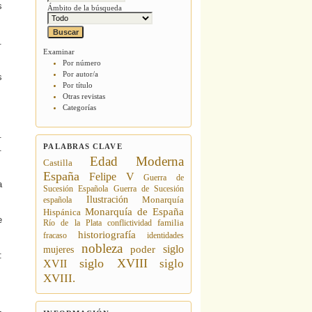
s
Ámbito de la búsqueda
.
Examinar
Por número
Por autor/a
s
Por título
Otras revistas
Categorías
.
PALABRAS CLAVE
.
Edad Moderna
Castilla
España
Felipe V
Guerra de
a
Sucesión Española
Guerra de Sucesión
Ilustración
española
Monarquía
Monarquía de España
Hispánica
e
Río de la Plata
conflictividad
familia
historiografía
fracaso
identidades
nobleza
siglo
poder
mujeres
:
siglo XVIII
siglo
XVII
XVIII.