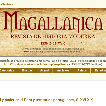
>
Revistas
agallánica : revista de historia moderna - Año de inicio: 2014 - Periodicidad: 2 por a
http://fh.mdp.edu.ar/revistas/index.php/magallanica
- ISSN 2422-779X (en línea)
Categorías
Buscar
Actual
Archivos
Avisos
Estadís
l y poder en el Perú y territorios portugueses, S. XVI-XIX