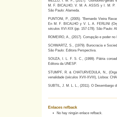
MELLO, I. M. P., (2017). “Ouvidores-gerais
M. F. BICALHO; V. M. A. ASSIS y I. M. P. ME
São Paulo: Alameda.
PUNTONI, P., (2005). “Bernardo Vieira Ravas
En M. F. BICALHO y V. L. A. FERLINI (Orgs
séculos XVI-XIX (pp. 157-178). São Paulo: A
ROMEIRO, A., (2017). Corrupção e poder no Br
SCHWARTZ, S., (1979). Burocracia e Socieda
São Paulo: Editora Perspectiva.
SOUZA, I. L. F. S. C., (1999). Pátria coro
Editora da UNESP.
STUMPF, R. & CHATURVEDULA, N., (Orgs.) (
venalidade (séculos XVII-XVIII), Lisboa: CH
SUBTIL, J. M. L. L., (2011). O Desembargo 
Enlaces refback
No hay ningún enlace refback.