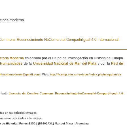
istoria moderna
e Commons Reconocimiento-NoComercial-CompartirIgual 4.0 Internacional
.
istoria Moderna
es editada por el Grupo de Investigación en Historia de Europa
e Humanidades
de la
Universidad Nacional de Mar del Plata
y por la
Red de
ahistoriamoderna@gmail.com
|
Web:
http://fh.mdp.edu.ar/revistas/index.php/magallanica
a bajo
Licencia de Creative Commons Reconocimiento-NoComercial-CompartirIgual 4.0
das en los artículos firmados.
s serán solicitados a la revista.
e Historia | Funes 3350 | (
B7602AYL
) Mar del Plata | Argentina