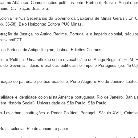
s no Atlântico. Comunicações políticas entre Portugal, Brasil e Angola no
eiro: Civilização Brasileira.
olonial” e “Os Secretários do Governo da Capitania de Minas Gerais”. En C
p. 35-58). Belo Horizonte: Editora PUC Minas.
ação da Justiça no Antigo Regime. Portugal e o império colonial, século
lbenkian/FCT.
ca no Portugal do Antigo Regime, Lisboa: Edições Cosmos.
o’ e ‘Política’. Uma reflexão sobre o vocabulário do Antigo Regime”. En M. F
de Governar. Ideias e práticas políticas no Império Português (pp. 45-68)
ção do patronato político brasileiro, Porto Alegre e Rio de Janeiro: Editor
alidade e identidade colonial na América portuguesa. Rio de Janeiro, Bahia 
em História Social). Universidade de São Paulo: São Paulo.
eviathan. Instituições e Poder Político. Portugal. Século XVII, Coimba
rasil colonial, Rio de Janeiro: e-paper.