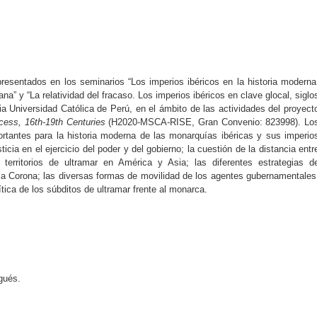
presentados en los seminarios “Los imperios ibéricos en la historia moderna
na” y “La relatividad del fracaso. Los imperios ibéricos en clave glocal, siglo
cia Universidad Católica de Perú, en el ámbito de las actividades del proyect
cess, 16th-19th Centuries
(H2020-MSCA-RISE, Gran Convenio: 823998). Lo
rtantes para la historia moderna de las monarquías ibéricas y sus imperio
sticia en el ejercicio del poder y del gobierno; la cuestión de la distancia entr
 territorios de ultramar en América y Asia; las diferentes estrategias d
y la Corona; las diversas formas de movilidad de los agentes gubernamentales
ítica de los súbditos de ultramar frente al monarca.
ugués.