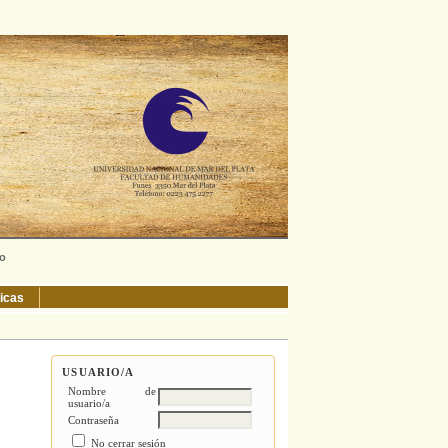
ño
ticas
USUARIO/A
Nombre de
usuario/a
Contraseña
No cerrar sesión