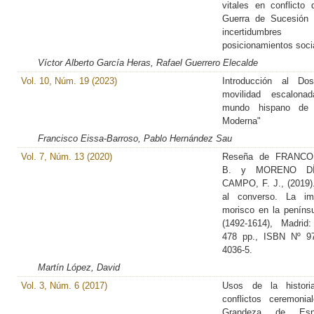
vitales en conflicto 
Guerra de Sucesión 
incertidumb
posicionamientos soci
Víctor Alberto García Heras, Rafael Guerrero Elecalde
Vol. 10, Núm. 19 (2023)
Introducción al Dos
movilidad escalona
mundo hispano de
Moderna"
Francisco Eissa-Barroso, Pablo Hernández Sau
Vol. 7, Núm. 13 (2020)
Reseña de FRANCO
B. y MORENO D
CAMPO, F. J., (2019)
al converso. La im
morisco en la penínsu
(1492-1614), Madrid:
478 pp., ISBN Nº 97
4036-5.
Martín López, David
Vol. 3, Núm. 6 (2017)
Usos de la histori
conflictos ceremonia
Grandeza de Esp