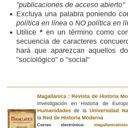
"publicaciones de acceso abierto"
Excluya una palabra poniendo co
política en línea
o
NO política en l
Utilice
*
en un término como com
secuencia de caracteres concuerd
hará que aparezcan aquellos d
"sociológico" o "social"
Magallánica : Revista de Historia M
Investigación en Historia de Euro
Humanidades
de la
Universidad Na
la
Red de Historia Moderna
Correo electrónico:
magallanicahis