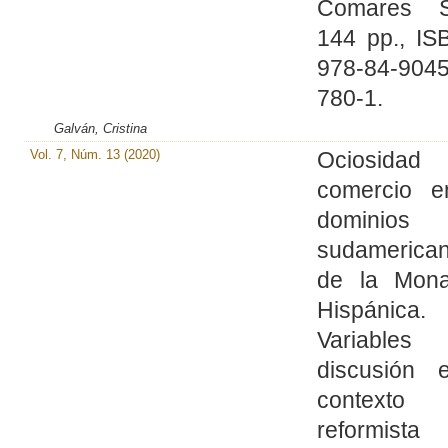
Comares S
144 pp., IS
978-84-9045
780-1.
Galván, Cristina
Vol. 7, Núm. 13 (2020)
Ociosid
comercio e
dominios
sudamerica
de la Mona
Hispánica.
Variable
discusión 
contexto
reformist