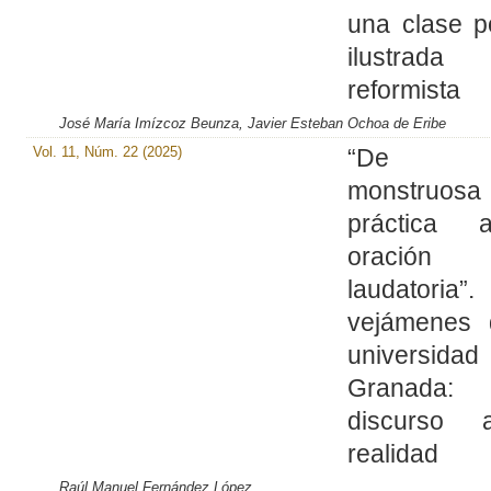
una clase po
ilustra
reformista
José María Imízcoz Beunza, Javier Esteban Ochoa de Eribe
Vol. 11, Núm. 22 (2025)
“De 
monstruosa
práctica 
oración
laudatoria”
vejámenes 
universid
Granada:
discurso 
realidad
Raúl Manuel Fernández López