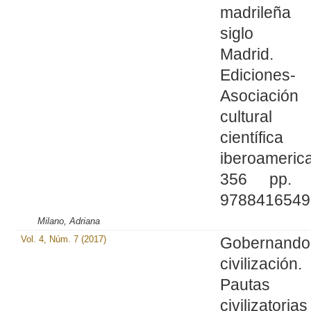
madrileña
siglo XV
Madrid. 
Ediciones-
Asociación
cultur
científica
iberoameric
356 pp. 
9788416549
Milano, Adriana
Vol. 4, Núm. 7 (2017)
Gobernand
civilización.
Pautas
civilizator