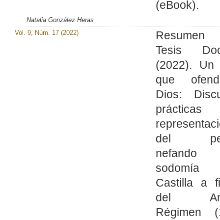
(eBook).
Natalia González Heras
Vol. 9, Núm. 17 (2022)
Resume
Tesis Doct
(2022). Un 
que ofen
Dios: Discu
práctic
representac
del pe
nefand
sodomí
Castilla a f
del Ant
Régimen (