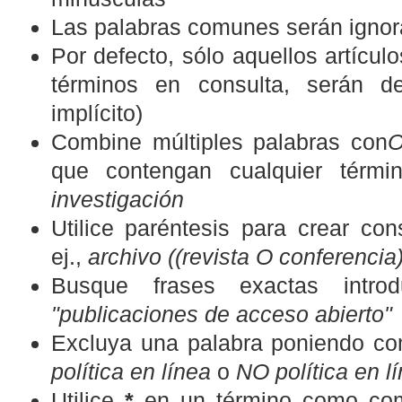
Las palabras comunes serán igno
Por defecto, sólo aquellos artícu
términos en consulta, serán de
implícito)
Combine múltiples palabras con
que contengan cualquier térmi
investigación
Utilice paréntesis para crear co
ej.,
archivo ((revista O conferencia
Busque frases exactas introdu
"publicaciones de acceso abierto"
Excluya una palabra poniendo co
política en línea
o
NO política en l
Utilice
*
en un término como com