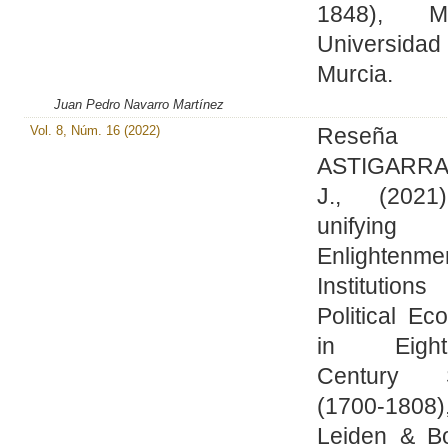
1848), Mu
Universid
Murcia.
Juan Pedro Navarro Martínez
Vol. 8, Núm. 16 (2022)
Reseña
ASTIGARRA
J., (2021
unifying
Enlightenme
Institutio
Political E
in Eighte
Century S
(1700-1808)
Leiden & Bo