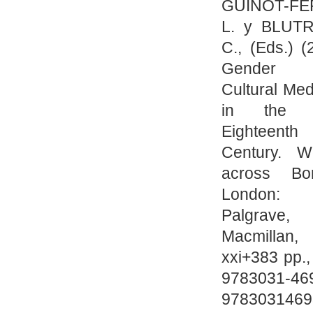
GUINOT-FE
L. y BLUT
C., (Eds.) (
Gender
Cultural Med
in the 
Eighteenth
Century. 
across Bor
London:
Palgrave,
Macmillan,
xxi+383 pp.
9783031-46
9783031469