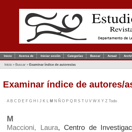
Inicio
Acerca de
Iniciar sesión
Categorías
Buscar
Actual
Archi
Inicio
>
Buscar
>
Examinar índice de autores/as
Examinar índice de autores/a
A
B
C
D
E
F
G
H
I
J
K
L
M
N
Ñ
O
P
Q
R
S
T
U
V
W
X
Y
Z
Todo
M
Maccioni, Laura
, Centro de Investiga