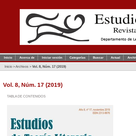
Inicio
Acerca de
Iniciar sesión
Categorías
Buscar
Actual
Archi
Inicio
>
Archivos
>
Vol. 8, Núm. 17 (2019)
Vol. 8, Núm. 17 (2019)
TABLA DE CONTENIDOS