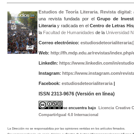
Estudios de Teoría Literaria. Revista digital
una revista fundada por el
Grupo de Invest
Literaria
y radicada en el
Centro de Letras Hi
la
Facultad de Humanidades
de la
Universidad Na
Correo electrónico:
estudiosdeteorialiterari
Web:
http://fh.mdp.edu.ar/revistas/index.php/e
LinkedIn:
https://www.linkedin.com/in/estudios
Instagram:
https://www.instagram.com/revist
Facebook:
estudiosdeteorialiteraria
|
ISSN 2313-9676 (Versión en línea)
se encuentra bajo
Licencia Creative
CompartirIgual 4.0 Internacional
La Dirección no se responsabiliza por las opiniones vertidas en los artículos firmados.