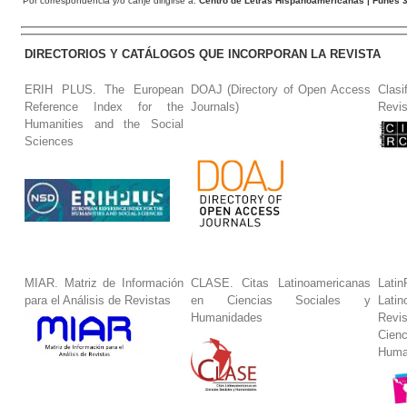
Por correspondencia y/o canje dirigirse a:
Centro de Letras Hispanoamericanas
| Funes 3
DIRECTORIOS Y CATÁLOGOS QUE INCORPORAN LA REVISTA
ERIH PLUS. The European
DOAJ (Directory of Open Access
Clasi
Reference Index for the
Journals)
Revis
Humanities and the Social
Sciences
MIAR. Matriz de Información
CLASE. Citas Latinoamericanas
La
para el Análisis de Revistas
en Ciencias Sociales y
Lat
Humanidades
Revi
Cie
Huma