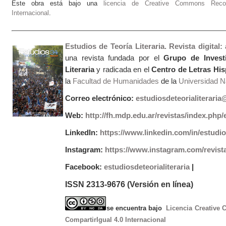
Este obra está bajo una
licencia de Creative Commons Recono
Internacional
.
Estudios de Teoría Literaria. Revista digital
una revista fundada por el
Grupo de Invest
Literaria
y radicada en el
Centro de Letras Hi
la
Facultad de Humanidades
de la
Universidad Na
Correo electrónico:
estudiosdeteorialiterari
Web:
http://fh.mdp.edu.ar/revistas/index.php/e
LinkedIn:
https://www.linkedin.com/in/estudios
Instagram:
https://www.instagram.com/revist
Facebook:
estudiosdeteorialiteraria
|
ISSN 2313-9676 (Versión en línea)
se encuentra bajo
Licencia Creative
CompartirIgual 4.0 Internacional