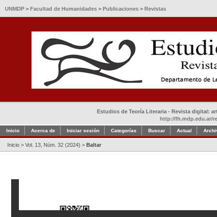
UNMDP
>
Facultad de Humanidades
>
Publicaciones
>
Revistas
Estudios de Teoría Literaria - Revista digital: 
http://fh.mdp.edu.ar/r
Inicio
Acerca de
Iniciar sesión
Categorías
Buscar
Actual
Archi
Inicio
>
Vol. 13, Núm. 32 (2024)
>
Baltar