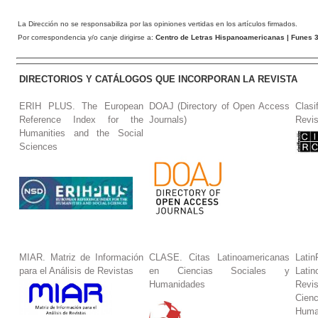
La Dirección no se responsabiliza por las opiniones vertidas en los artículos firmados.
Por correspondencia y/o canje dirigirse a:
Centro de Letras Hispanoamericanas
| Funes 3
DIRECTORIOS Y CATÁLOGOS QUE INCORPORAN LA REVISTA
ERIH PLUS. The European
DOAJ (Directory of Open Access
Clasi
Reference Index for the
Journals)
Revis
Humanities and the Social
Sciences
MIAR. Matriz de Información
CLASE. Citas Latinoamericanas
La
para el Análisis de Revistas
en Ciencias Sociales y
Lat
Humanidades
Revi
Cie
Huma