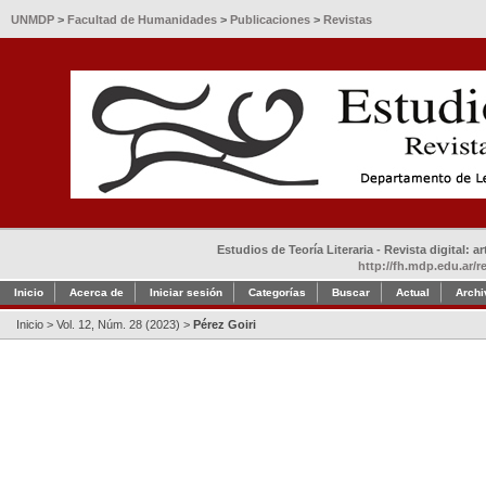
UNMDP
>
Facultad de Humanidades
>
Publicaciones
>
Revistas
Estudios de Teoría Literaria - Revista digital: 
http://fh.mdp.edu.ar/r
Inicio
Acerca de
Iniciar sesión
Categorías
Buscar
Actual
Archi
Inicio
>
Vol. 12, Núm. 28 (2023)
>
Pérez Goiri