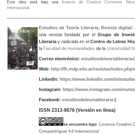
Este obra está bajo una
licencia de Creative Commons Recono
Internacional
.
Estudios de Teoría Literaria. Revista digital
una revista fundada por el
Grupo de Invest
Literaria
y radicada en el
Centro de Letras Hi
la
Facultad de Humanidades
de la
Universidad Na
Correo electrónico:
estudiosdeteorialiterari
Web:
http://fh.mdp.edu.ar/revistas/index.php/e
LinkedIn:
https://www.linkedin.com/in/estudios
Instagram:
https://www.instagram.com/revist
Facebook:
estudiosdeteorialiteraria
|
ISSN 2313-9676 (Versión en línea)
se encuentra bajo
Licencia Creative
CompartirIgual 4.0 Internacional