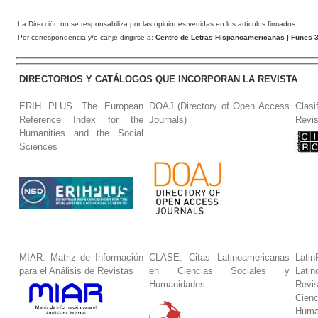
La Dirección no se responsabiliza por las opiniones vertidas en los artículos firmados.
Por correspondencia y/o canje dirigirse a:
Centro de Letras Hispanoamericanas
| Funes 3
DIRECTORIOS Y CATÁLOGOS QUE INCORPORAN LA REVISTA
ERIH PLUS. The European
DOAJ (Directory of Open Access
Clasi
Reference Index for the
Journals)
Revis
Humanities and the Social
Sciences
MIAR. Matriz de Información
CLASE. Citas Latinoamericanas
La
para el Análisis de Revistas
en Ciencias Sociales y
Lat
Humanidades
Revi
Cie
Huma