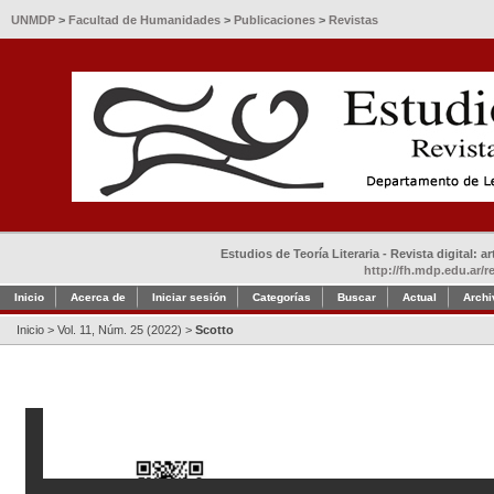
UNMDP
>
Facultad de Humanidades
>
Publicaciones
>
Revistas
Estudios de Teoría Literaria - Revista digital: 
http://fh.mdp.edu.ar/r
Inicio
Acerca de
Iniciar sesión
Categorías
Buscar
Actual
Archi
Inicio
>
Vol. 11, Núm. 25 (2022)
>
Scotto