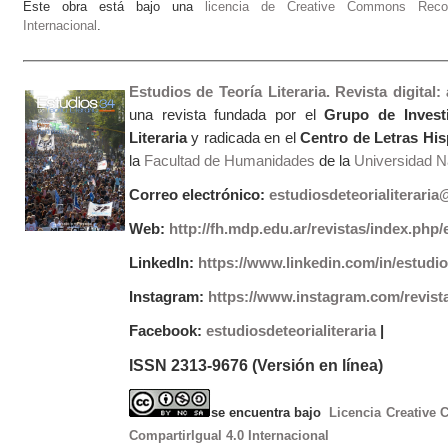
Este obra está bajo una
licencia de Creative Commons Recono
Internacional
.
Estudios de Teoría Literaria. Revista digital
una revista fundada por el
Grupo de Invest
Literaria
y radicada en el
Centro de Letras Hi
la
Facultad de Humanidades
de la
Universidad Na
Correo electrónico:
estudiosdeteorialiterari
Web:
http://fh.mdp.edu.ar/revistas/index.php/e
LinkedIn:
https://www.linkedin.com/in/estudios
Instagram:
https://www.instagram.com/revist
Facebook:
estudiosdeteorialiteraria
|
ISSN 2313-9676 (Versión en línea)
se encuentra bajo
Licencia Creative
CompartirIgual 4.0 Internacional