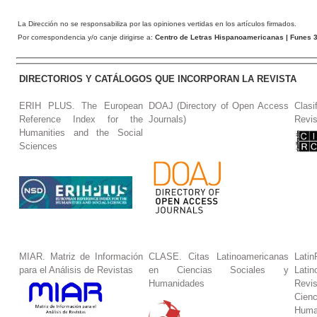
La Dirección no se responsabiliza por las opiniones vertidas en los artículos firmados.
Por correspondencia y/o canje dirigirse a:
Centro de Letras Hispanoamericanas
| Funes 3
DIRECTORIOS Y CATÁLOGOS QUE INCORPORAN LA REVISTA
ERIH PLUS. The European
DOAJ (Directory of Open Access
Clasi
Reference Index for the
Journals)
Revis
Humanities and the Social
Sciences
MIAR. Matriz de Información
CLASE. Citas Latinoamericanas
La
para el Análisis de Revistas
en Ciencias Sociales y
Lat
Humanidades
Revi
Cie
Huma