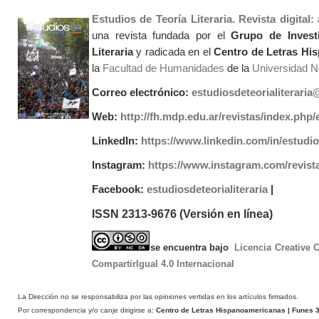
Estudios de Teoría Literaria. Revista digital
una revista fundada por el
Grupo de Invest
Literaria
y radicada en el
Centro de Letras Hi
la
Facultad de Humanidades
de la
Universidad Na
Correo electrónico:
estudiosdeteorialiterari
Web:
http://fh.mdp.edu.ar/revistas/index.php/e
LinkedIn:
https://www.linkedin.com/in/estudios
Instagram:
https://www.instagram.com/revist
Facebook:
estudiosdeteorialiteraria
|
ISSN 2313-9676 (Versión en línea)
se encuentra bajo
Licencia Creative
CompartirIgual 4.0 Internacional
La Dirección no se responsabiliza por las opiniones vertidas en los artículos firmados.
Por correspondencia y/o canje dirigirse a:
Centro de Letras Hispanoamericanas
| Funes 3