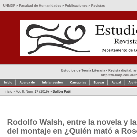
UNMDP
>
Facultad de Humanidades
>
Publicaciones
>
Revistas
Estudios de Teoría Literaria - Revista digital: 
http://fh.mdp.edu.ar/r
Inicio
Acerca de
Iniciar sesión
Categorías
Buscar
Actual
Archi
Inicio
>
Vol. 8, Núm. 17 (2019)
>
Ballón Patti
Rodolfo Walsh, entre la novela y la 
del montaje en ¿Quién mató a Ro