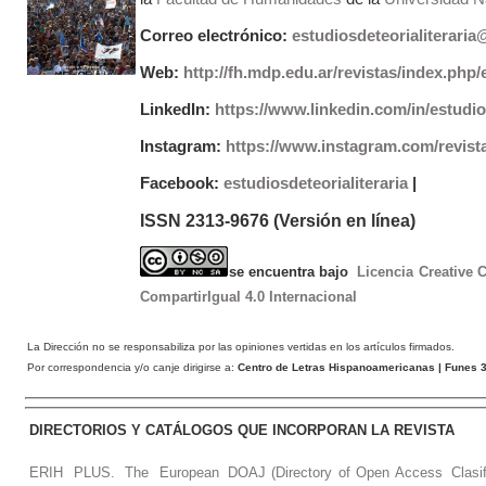
Correo electrónico:
estudiosdeteorialiterari
Web:
http://fh.mdp.edu.ar/revistas/index.php/e
LinkedIn:
https://www.linkedin.com/in/estudios
Instagram:
https://www.instagram.com/revist
Facebook:
estudiosdeteorialiteraria
|
ISSN 2313-9676 (Versión en línea)
se encuentra bajo
Licencia Creative
CompartirIgual 4.0 Internacional
La Dirección no se responsabiliza por las opiniones vertidas en los artículos firmados.
Por correspondencia y/o canje dirigirse a:
Centro de Letras Hispanoamericanas
| Funes 3
DIRECTORIOS Y CATÁLOGOS QUE INCORPORAN LA REVISTA
ERIH PLUS. The European
DOAJ (Directory of Open Access
Clasi