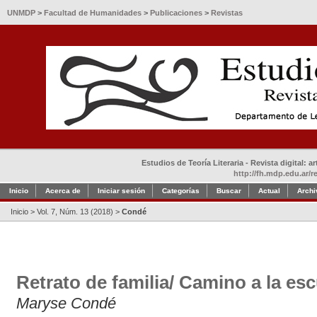
UNMDP
>
Facultad de Humanidades
>
Publicaciones
>
Revistas
Estudios de Teoría Literaria - Revista digital: 
http://fh.mdp.edu.ar/r
Inicio
Acerca de
Iniciar sesión
Categorías
Buscar
Actual
Archi
Inicio
>
Vol. 7, Núm. 13 (2018)
>
Condé
Retrato de familia/ Camino a la es
Maryse Condé