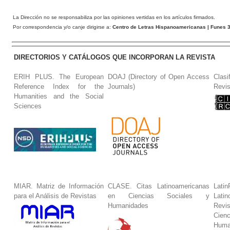
La Dirección no se responsabiliza por las opiniones vertidas en los artículos firmados.
Por correspondencia y/o canje dirigirse a:
Centro de Letras Hispanoamericanas
| Funes 3
DIRECTORIOS Y CATÁLOGOS QUE INCORPORAN LA REVISTA
ERIH PLUS. The European
DOAJ (Directory of Open Access
Clasi
Reference Index for the
Journals)
Revis
Humanities and the Social
Sciences
MIAR. Matriz de Información
CLASE. Citas Latinoamericanas
La
para el Análisis de Revistas
en Ciencias Sociales y
Lat
Humanidades
Revi
Cie
Huma