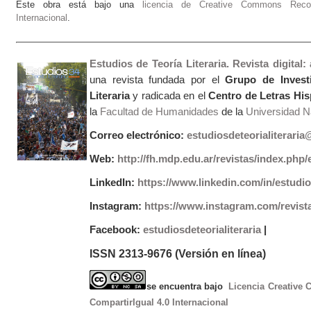
Este obra está bajo una
licencia de Creative Commons Recono
Internacional
.
Estudios de Teoría Literaria. Revista digital
una revista fundada por el
Grupo de Invest
Literaria
y radicada en el
Centro de Letras Hi
la
Facultad de Humanidades
de la
Universidad Na
Correo electrónico:
estudiosdeteorialiterari
Web:
http://fh.mdp.edu.ar/revistas/index.php/e
LinkedIn:
https://www.linkedin.com/in/estudios
Instagram:
https://www.instagram.com/revist
Facebook:
estudiosdeteorialiteraria
|
ISSN 2313-9676 (Versión en línea)
se encuentra bajo
Licencia Creative
CompartirIgual 4.0 Internacional