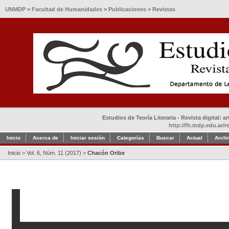
UNMDP
>
Facultad de Humanidades
>
Publicaciones
>
Revistas
Estudios de Teoría Literaria - Revista digital: 
http://fh.mdp.edu.ar/r
Inicio
Acerca de
Iniciar sesión
Categorías
Buscar
Actual
Archi
Inicio
>
Vol. 6, Núm. 11 (2017)
>
Chacón Oribe