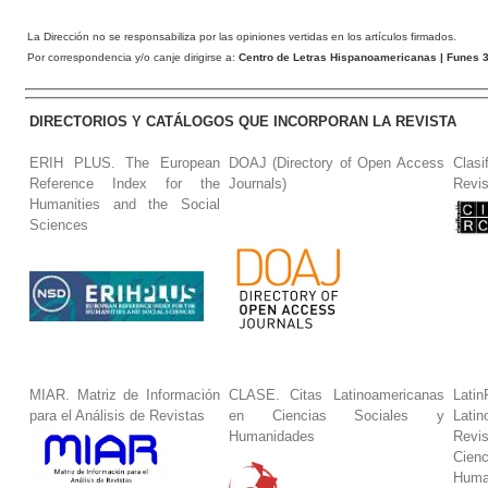
La Dirección no se responsabiliza por las opiniones vertidas en los artículos firmados.
Por correspondencia y/o canje dirigirse a:
Centro de Letras Hispanoamericanas
| Funes 3
DIRECTORIOS Y CATÁLOGOS QUE INCORPORAN LA REVISTA
ERIH PLUS. The European
DOAJ (Directory of Open Access
Clasi
Reference Index for the
Journals)
Revis
Humanities and the Social
Sciences
MIAR. Matriz de Información
CLASE. Citas Latinoamericanas
La
para el Análisis de Revistas
en Ciencias Sociales y
Lat
Humanidades
Revi
Cie
Huma