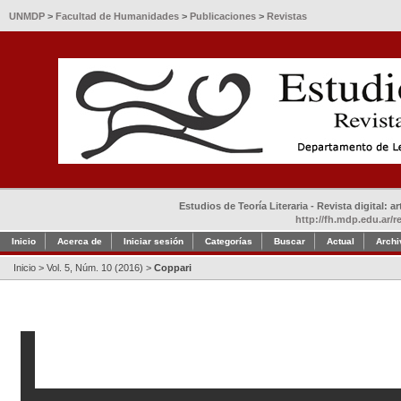
UNMDP
>
Facultad de Humanidades
>
Publicaciones
>
Revistas
Estudios de Teoría Literaria - Revista digital: 
http://fh.mdp.edu.ar/r
Inicio
Acerca de
Iniciar sesión
Categorías
Buscar
Actual
Archi
Inicio
>
Vol. 5, Núm. 10 (2016)
>
Coppari