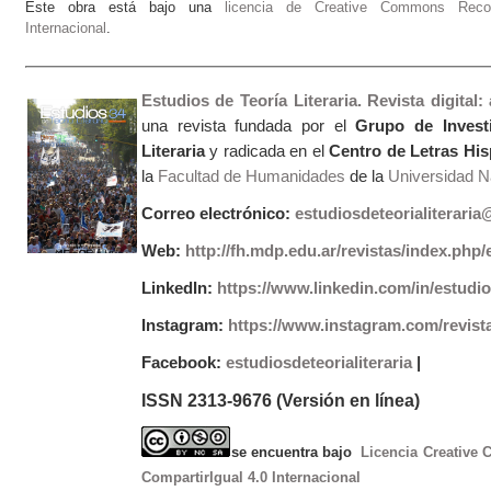
Este obra está bajo una
licencia de Creative Commons Recono
Internacional
.
Estudios de Teoría Literaria. Revista digital
una revista fundada por el
Grupo de Invest
Literaria
y radicada en el
Centro de Letras Hi
la
Facultad de Humanidades
de la
Universidad Na
Correo electrónico:
estudiosdeteorialiterari
Web:
http://fh.mdp.edu.ar/revistas/index.php/e
LinkedIn:
https://www.linkedin.com/in/estudios
Instagram:
https://www.instagram.com/revist
Facebook:
estudiosdeteorialiteraria
|
ISSN 2313-9676 (Versión en línea)
se encuentra bajo
Licencia Creative
CompartirIgual 4.0 Internacional