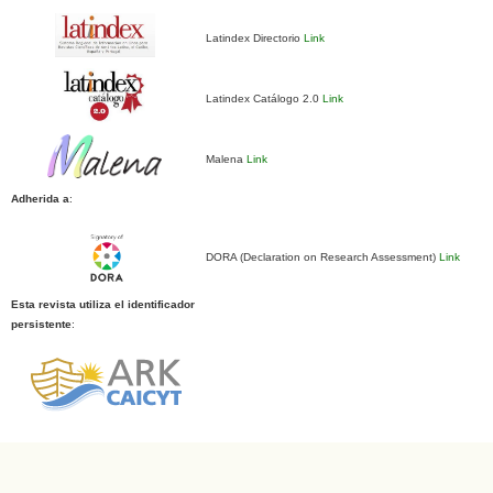
Latindex Directorio
Link
Latindex Catálogo 2.0
Link
Malena
Link
Adherida a
:
DORA (Declaration on Research Assessment)
Link
Esta revista utiliza el identificador
persistente
: