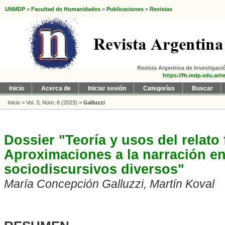
UNMDP
>
Facultad de Humanidades
>
Publicaciones
>
Revistas
Revista Argentina de Investigació
https://fh.mdp.edu.ar/r
Inicio
Acerca de
Iniciar sesión
Categorías
Buscar
Inicio
>
Vol. 3, Núm. 6 (2023)
>
Galluzzi
Dossier "Teoría y usos del relato 
Aproximaciones a la narración e
sociodiscursivos diversos"
María Concepción Galluzzi, Martín Koval