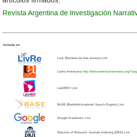
artículos firmados.
Revista Argentina de Investigación Narrat
Incluida en
:
Livre (Revistas de livre acesso)
Link
Latino Americana
http://latinoamericanarevistas.org/?p
LatinREV
Link
BASE (Bielefeld Academic Search Engine)
Link
Google Académico
Link
Directory of Research Journals Indexing (DRJI)
Link