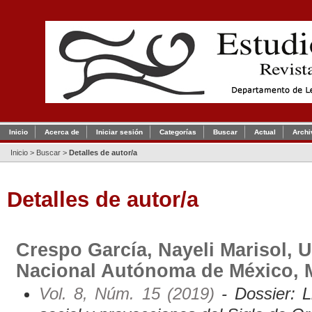
Inicio
Acerca de
Iniciar sesión
Categorías
Buscar
Actual
Archi
Inicio
>
Buscar
>
Detalles de autor/a
Detalles de autor/a
Crespo García, Nayeli Marisol, 
Nacional Autónoma de México, 
Vol. 8, Núm. 15 (2019)
- Dossier: L