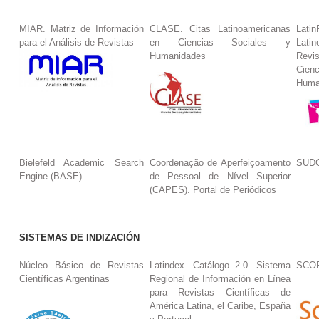
MIAR. Matriz de Información
CLASE. Citas Latinoamericanas
La
para el Análisis de Revistas
en Ciencias Sociales y
Lat
Humanidades
Revi
Cie
Huma
Bielefeld Academic Search
Coordenação de Aperfeiçoamento
SUDO
Engine (BASE)
de Pessoal de Nível Superior
(CAPES). Portal de Periódicos
SISTEMAS DE INDIZACIÓN
Núcleo Básico de Revistas
Latindex. Catálogo 2.0. Sistema
SCO
Científicas Argentinas
Regional de Información en Línea
para Revistas Científicas de
América Latina, el Caribe, España