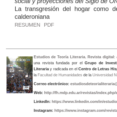
social y proyecciones del Siglo de O
La transgresión del hogar como de
calderoniana
RESUMEN
PDF
Estudios de Teoría Literaria. Revista digital
una revista fundada por el
Grupo de Invest
Literaria
y radicada en el
Centro de Letras Hi
la
Facultad de Humanidades
de la
Universidad Na
Correo electrónico:
estudiosdeteorialiterari
Web:
http://fh.mdp.edu.ar/revistas/index.php/e
LinkedIn:
https://www.linkedin.com/in/estudios
Instagram:
https://www.instagram.com/revist