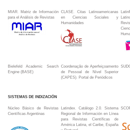
MIAR. Matriz de Información
CLASE. Citas Latinoamericanas
La
para el Análisis de Revistas
en Ciencias Sociales y
Lat
Humanidades
Revi
Cie
Huma
Bielefeld Academic Search
Coordenação de Aperfeiçoamento
SUDO
Engine (BASE)
de Pessoal de Nível Superior
(CAPES). Portal de Periódicos
SISTEMAS DE INDIZACIÓN
Núcleo Básico de Revistas
Latindex. Catálogo 2.0. Sistema
SCO
Científicas Argentinas
Regional de Información en Línea
para Revistas Científicas de
América Latina, el Caribe, España