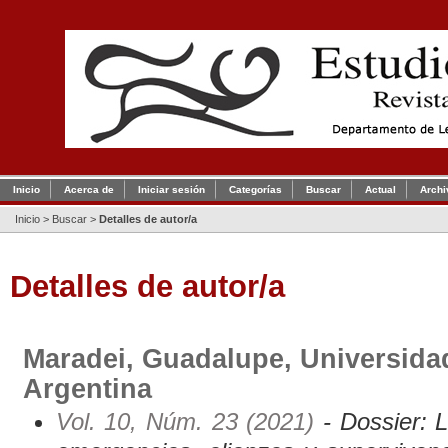
Inicio
Acerca de
Iniciar sesión
Categorías
Buscar
Actual
Archi
Inicio
>
Buscar
>
Detalles de autor/a
Detalles de autor/a
Maradei, Guadalupe, Universida
Argentina
Vol. 10, Núm. 23 (2021)
- Dossier: L