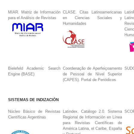
MIAR. Matriz de Información
CLASE. Citas Latinoamericanas
La
para el Análisis de Revistas
en Ciencias Sociales y
Lat
Humanidades
Revi
Cie
Huma
Bielefeld Academic Search
Coordenação de Aperfeiçoamento
SUDO
Engine (BASE)
de Pessoal de Nível Superior
(CAPES). Portal de Periódicos
SISTEMAS DE INDIZACIÓN
Núcleo Básico de Revistas
Latindex. Catálogo 2.0. Sistema
SCO
Científicas Argentinas
Regional de Información en Línea
para Revistas Científicas de
América Latina, el Caribe, España