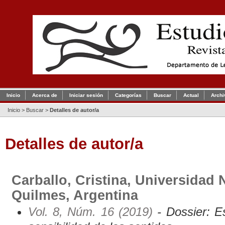
Inicio
Acerca de
Iniciar sesión
Categorías
Buscar
Actual
Archi
Inicio
>
Buscar
>
Detalles de autor/a
Detalles de autor/a
Carballo, Cristina, Universidad 
Quilmes, Argentina
Vol. 8, Núm. 16 (2019)
- Dossier: E