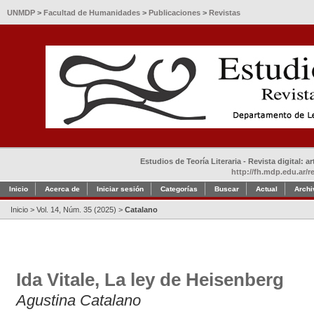
UNMDP
>
Facultad de Humanidades
>
Publicaciones
>
Revistas
Estudios de Teoría Literaria - Revista digital: 
http://fh.mdp.edu.ar/r
Inicio
Acerca de
Iniciar sesión
Categorías
Buscar
Actual
Archi
Inicio
>
Vol. 14, Núm. 35 (2025)
>
Catalano
Ida Vitale, La ley de Heisenberg
Agustina Catalano