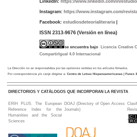
LinkedIn:
https://www.linkedin.com/in/estudios
Instagram:
https://www.instagram.com/revist
Facebook:
estudiosdeteorialiteraria
|
ISSN 2313-9676 (Versión en línea)
se encuentra bajo
Licencia Creative
CompartirIgual 4.0 Internacional
La Dirección no se responsabiliza por las opiniones vertidas en los artículos firmados.
Por correspondencia y/o canje dirigirse a:
Centro de Letras Hispanoamericanas
| Funes 3
DIRECTORIOS Y CATÁLOGOS QUE INCORPORAN LA REVISTA
ERIH PLUS. The European
DOAJ (Directory of Open Access
Clasi
Reference Index for the
Journals)
Revis
Humanities and the Social
Sciences