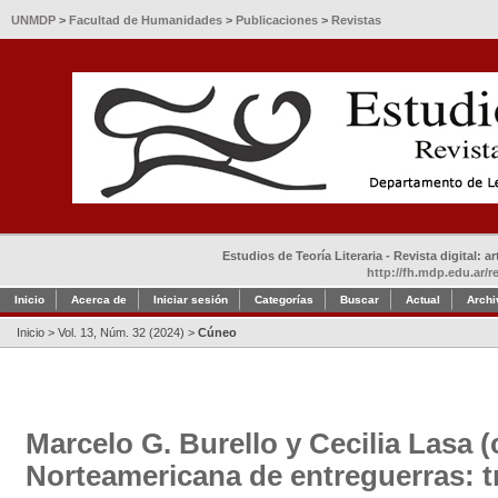
UNMDP
>
Facultad de Humanidades
>
Publicaciones
>
Revistas
Estudios de Teoría Literaria - Revista digital: 
http://fh.mdp.edu.ar/r
Inicio
Acerca de
Iniciar sesión
Categorías
Buscar
Actual
Archi
Inicio
>
Vol. 13, Núm. 32 (2024)
>
Cúneo
Marcelo G. Burello y Cecilia Lasa (
Norteamericana de entreguerras: t