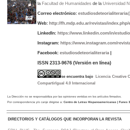
la
Facultad de Humanidades
de la
Universidad Na
Correo electrónico:
estudiosdeteorialiterari
Web:
http://fh.mdp.edu.ar/revistas/index.php/e
LinkedIn:
https://www.linkedin.com/in/estudios
Instagram:
https://www.instagram.com/revist
Facebook:
estudiosdeteorialiteraria
|
ISSN 2313-9676 (Versión en línea)
se encuentra bajo
Licencia Creative
CompartirIgual 4.0 Internacional
La Dirección no se responsabiliza por las opiniones vertidas en los artículos firmados.
Por correspondencia y/o canje dirigirse a:
Centro de Letras Hispanoamericanas
| Funes 3
DIRECTORIOS Y CATÁLOGOS QUE INCORPORAN LA REVISTA