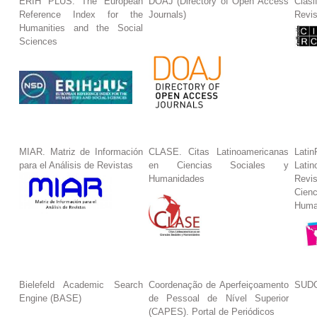
ERIH PLUS. The European
DOAJ (Directory of Open Access
Clasi
Reference Index for the
Journals)
Revis
Humanities and the Social
Sciences
MIAR. Matriz de Información
CLASE. Citas Latinoamericanas
La
para el Análisis de Revistas
en Ciencias Sociales y
Lat
Humanidades
Revi
Cie
Huma
Bielefeld Academic Search
Coordenação de Aperfeiçoamento
SUDO
Engine (BASE)
de Pessoal de Nível Superior
(CAPES). Portal de Periódicos