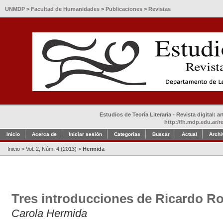
UNMDP
>
Facultad de Humanidades
>
Publicaciones
>
Revistas
Estudios de Teoría Literaria - Revista digital: 
http://fh.mdp.edu.ar/r
Inicio
Acerca de
Iniciar sesión
Categorías
Buscar
Actual
Archi
Inicio
>
Vol. 2, Núm. 4 (2013)
>
Hermida
Tres introducciones de Ricardo Ro
Carola Hermida