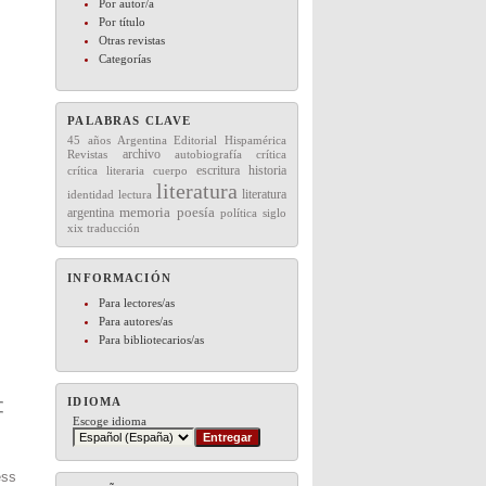
Por autor/a
Por título
Otras revistas
Categorías
PALABRAS CLAVE
45 años
Editorial
Hispamérica
Argentina
archivo
Revistas
autobiografía
crítica
escritura
historia
crítica literaria
cuerpo
literatura
literatura
lectura
identidad
memoria
argentina
poesía
política
siglo
xix
traducción
INFORMACIÓN
Para lectores/as
Para autores/as
Para bibliotecarios/as
IDIOMA
Escoge idioma
ess