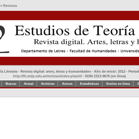
>
Revistas
a Literaria - Revista digital: artes, letras y humanidades - Año de inicio: 2012 - Perio
http://fh.mdp.edu.ar/revistas/index.php/etl
- ISSN 2313-9676 (en línea)
Buscar
Actual
Archivos
Avisos
Estadísticas
Envíos en línea