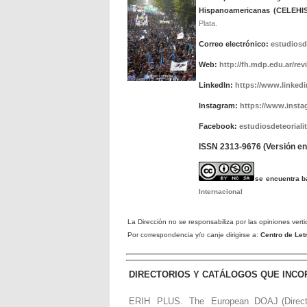
Hispanoamericanas (CELEHIS
Plata.
Correo electrónico:
estudiosd
Web:
http://fh.mdp.edu.ar/rev
LinkedIn:
https://www.linkedin
Instagram:
https://www.insta
Facebook:
estudiosdeteorialit
ISSN 2313-9676 (Versión en 
se encuentra 
Internacional
La Dirección no se responsabiliza por las opiniones verti
Por correspondencia y/o canje dirigirse a:
Centro de Le
DIRECTORIOS Y CATÁLOGOS QUE INCO
ERIH PLUS. The European
DOAJ (Direc