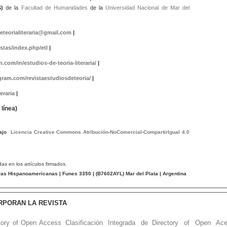
)
de la
Facultad de Humanidades
de la
Universidad Nacional de Mar del
eteorialiteraria@gmail.com
|
istas/index.php/etl
|
.com/in/estudios-de-teoria-literaria/
|
gram.com/revistaestudiosdeteoria/
|
eraria
|
línea)
bajo
Licencia Creative Commons Atribución-NoComercial-CompartirIgual 4.0
das en los artículos firmados.
tras Hispanoamericanas
| Funes 3350 | (
B7602AYL
) Mar del Plata | Argentina
RPORAN LA REVISTA
tory of Open Access
Clasificación Integrada de
Directory of Open Ac