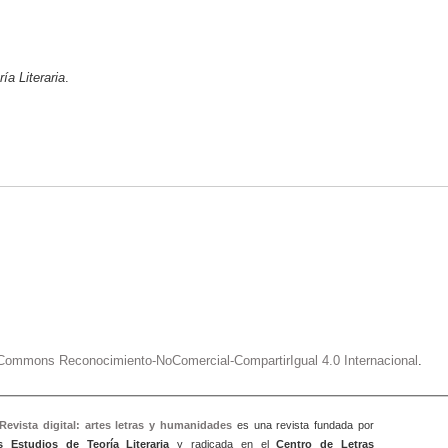
ía Literaria
.
e Commons Reconocimiento-NoComercial-CompartirIgual 4.0 Internacional
.
 Revista digital: artes letras y humanidad
es
es una revista fundada por
s Estudios de Teoría Literaria
y radicada en el
Centro de Letras