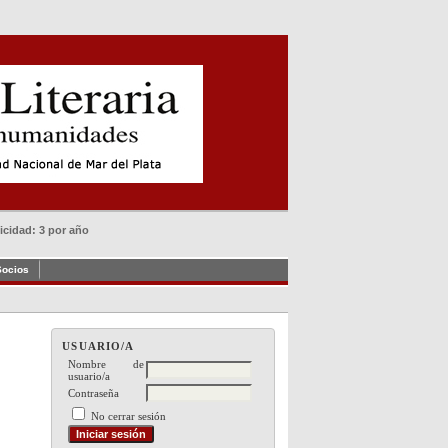
dicidad: 3 por año
Socios
USUARIO/A
Nombre de
usuario/a
Contraseña
No cerrar sesión