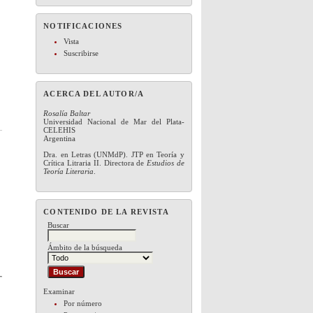
NOTIFICACIONES
Vista
Suscribirse
ACERCA DEL AUTOR/A
Rosalía Baltar
Universidad Nacional de Mar del Plata-
CELEHIS
Argentina
Dra. en Letras (UNMdP). JTP en Teoría y
Crítica Litraria II. Directora de
Estudios de
Teoría Literaria
.
CONTENIDO DE LA REVISTA
Buscar
Ámbito de la búsqueda
Examinar
Por número