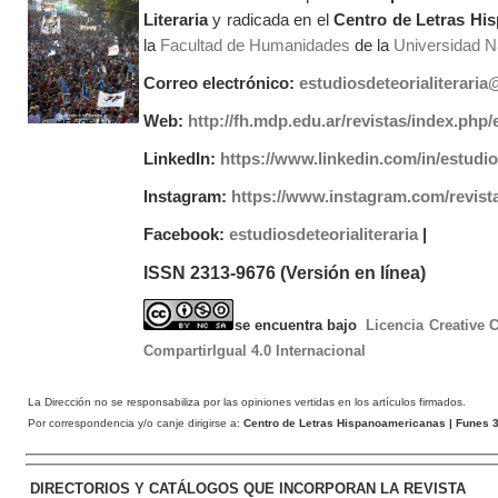
Literaria
y radicada en el
Centro de Letras Hi
la
Facultad de Humanidades
de la
Universidad Na
Correo electrónico:
estudiosdeteorialiterari
Web:
http://fh.mdp.edu.ar/revistas/index.php/e
LinkedIn:
https://www.linkedin.com/in/estudios
Instagram:
https://www.instagram.com/revist
Facebook:
estudiosdeteorialiteraria
|
ISSN 2313-9676 (Versión en línea)
se encuentra bajo
Licencia Creative
CompartirIgual 4.0 Internacional
La Dirección no se responsabiliza por las opiniones vertidas en los artículos firmados.
Por correspondencia y/o canje dirigirse a:
Centro de Letras Hispanoamericanas
| Funes 3
DIRECTORIOS Y CATÁLOGOS QUE INCORPORAN LA REVISTA