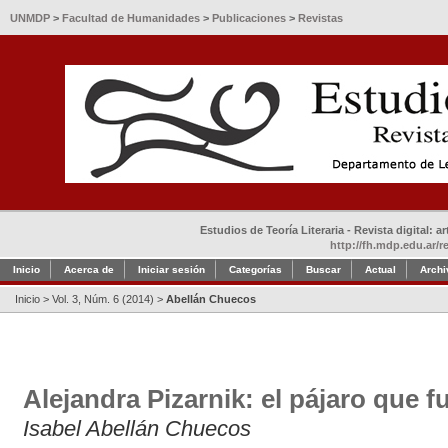
UNMDP
>
Facultad de Humanidades
>
Publicaciones
>
Revistas
Estudios de Teoría Literaria - Revista digital: 
http://fh.mdp.edu.ar/r
Inicio
Acerca de
Iniciar sesión
Categorías
Buscar
Actual
Archi
Inicio
>
Vol. 3, Núm. 6 (2014)
>
Abellán Chuecos
Alejandra Pizarnik: el pájaro que fu
Isabel Abellán Chuecos