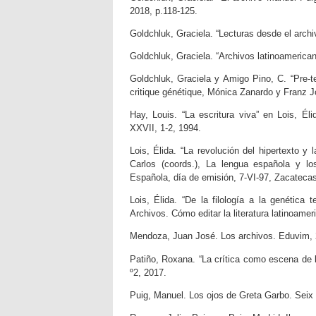
2018, p.118-125.
Goldchluk, Graciela. “Lecturas desde el archi
Goldchluk, Graciela. “Archivos latinoamericano
Goldchluk, Graciela y Amigo Pino, C. “Pre-te
critique génétique, Mónica Zanardo y Franz Jo
Hay, Louis. “La escritura viva” en Lois, Él
XXVII, 1-2, 1994.
Lois, Élida. “La revolución del hipertexto y
Carlos (coords.), La lengua española y l
Española, día de emisión, 7-VI-97, Zacatecas
Lois, Élida. “De la filología a la genética 
Archivos. Cómo editar la literatura latinoame
Mendoza, Juan José. Los archivos. Eduvim, 
Patiño, Roxana. “La crítica como escena de la
º2, 2017.
Puig, Manuel. Los ojos de Greta Garbo. Seix 