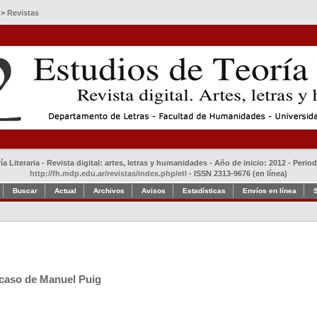
>
Revistas
a Literaria - Revista digital: artes, letras y humanidades - Año de inicio: 2012 - Perio
http://fh.mdp.edu.ar/revistas/index.php/etl
- ISSN 2313-9676 (en línea)
Buscar
Actual
Archivos
Avisos
Estadísticas
Envíos en línea
l caso de Manuel Puig