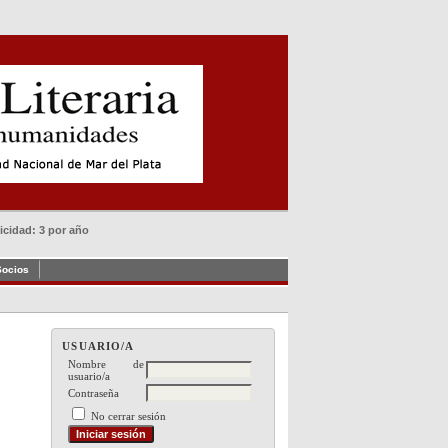
dicidad: 3 por año
Socios
USUARIO/A
Nombre de
usuario/a
Contraseña
No cerrar sesión