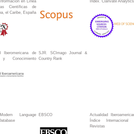
Información en Línea
Index. Clarivate Analytics
tas Científicas de
na, el Caribe, España
 Iberomericana de
SJR. SCImago Journal &
n y Conocimiento
Country Rank
dern Language
EBSCO
Actualidad Iberoamerica
Database
Índice Internacional
Revistas