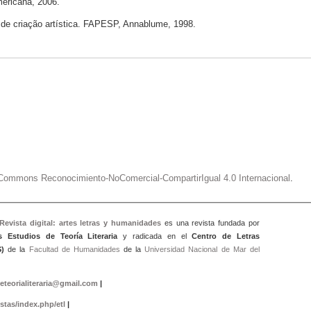
mericana, 2006.
 de criação artística. FAPESP, Annablume, 1998.
e Commons Reconocimiento-NoComercial-CompartirIgual 4.0 Internacional
.
 Revista digital: artes letras y humanidad
es
es una revista fundada por
s Estudios de Teoría Literaria
y radicada en el
Centro de Letras
)
de la
Facultad de Humanidades
de la
Universidad Nacional de Mar del
eteorialiteraria@gmail.com
|
istas/index.php/etl
|