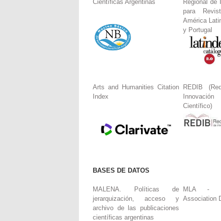
Científicas Argentinas
Regional de 
para Revis
América Lati
y Portugal
Arts and Humanities Citation
REDIB (Red
Index
Innovació
Científico)
BASES DE DATOS
MALENA. Políticas de
MLA - Mo
jerarquización, acceso y
Association 
archivo de las publicaciones
científicas argentinas