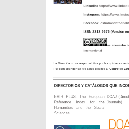
LinkedIn:
https://www.linkedin
Instagram:
https://www.insta
Facebook:
estudiosdeteorialit
ISSN 2313-9676 (Versión en 
se encuentra 
Internacional
La Dirección no se responsabiliza por las opiniones verti
Por correspondencia y/o canje dirigirse a:
Centro de Le
DIRECTORIOS Y CATÁLOGOS QUE INCO
ERIH PLUS. The European
DOAJ (Direc
Reference Index for the
Journals)
Humanities and the Social
Sciences