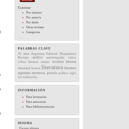
Examinar
Por número
Por autor/a
Por título
Otras revistas
I
Categorías
PALABRAS CLAVE
45 años
Editorial
Hispamérica
Argentina
archivo
Revistas
autobiografía
crítica
escritura
historia
crítica literaria
cuerpo
literatura
literatura
lectura
identidad
memoria
argentina
poesía
política
siglo
s
xix
traducción
e
INFORMACIÓN
Para lectores/as
Para autores/as
Para bibliotecarios/as
n
IDIOMA
,
Escoge idioma