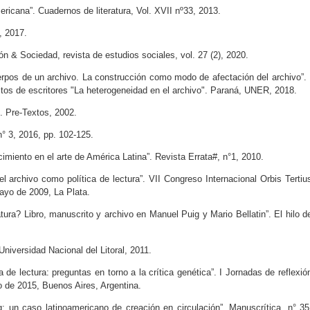
mericana”. Cuadernos de literatura, Vol. XVII nº33, 2013.
, 2017.
ón & Sociedad, revista de estudios sociales, vol. 27 (2), 2020.
erpos de un archivo. La construcción como modo de afectación del archivo”. 
tos de escritores "La heterogeneidad en el archivo". Paraná, UNER, 2018.
s. Pre-Textos, 2002.
n° 3, 2016, pp. 102-125.
cimiento en el arte de América Latina”. Revista Errata#, n°1, 2010.
 el archivo como política de lectura”. VII Congreso Internacional Orbis Tertiu
mayo de 2009, La Plata.
tura? Libro, manuscrito y archivo en Manuel Puig y Mario Bellatin”. El hilo d
Universidad Nacional del Litoral, 2011.
 de lectura: preguntas en torno a la crítica genética”. I Jornadas de reflexió
o de 2015, Buenos Aires, Argentina.
g: un caso latinoamericano de creación en circulación”. Manuscrítica, n° 35