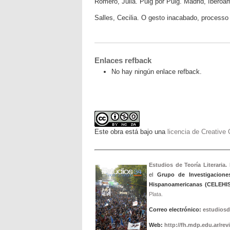
Romero, Julia. Puig por Puig. Madrid, Iberoa
Salles, Cecilia. O gesto inacabado, processo
Enlaces refback
No hay ningún enlace refback.
Este obra está bajo una
licencia de Creativ
Estudios de Teoría Literaria.
el
Grupo de Investigacione
Hispanoamericanas (CELEHIS
Plata.
Correo electrónico:
estudiosd
Web:
http://fh.mdp.edu.ar/rev