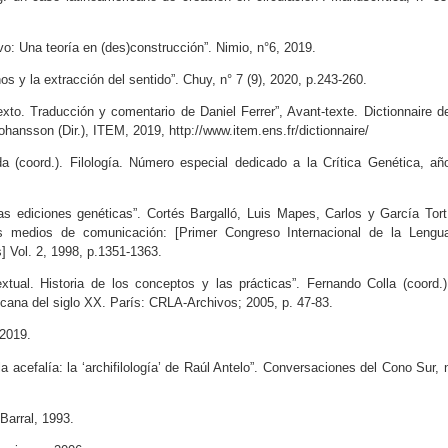
vo: Una teoría en (des)construcción”. Nimio, n°6, 2019.
s y la extracción del sentido”. Chuy, n° 7 (9), 2020, p.243-260.
xto. Traducción y comentario de Daniel Ferrer”, Avant-texte. Dictionnaire d
hansson (Dir.), ITEM, 2019, http://www.item.ens.fr/dictionnaire/
ida (coord.). Filología. Número especial dedicado a la Crítica Genética, añ
 las ediciones genéticas”. Cortés Bargalló, Luis Mapes, Carlos y García Tort
os medios de comunicación: [Primer Congreso Internacional de la Lengu
] Vol. 2, 1998, p.1351-1363.
textual. Historia de los conceptos y las prácticas”. Fernando Colla (coord.)
ricana del siglo XX. París: CRLA-Archivos; 2005, p. 47-83.
2019.
 acefalía: la ‘archifilología’ de Raúl Antelo”. Conversaciones del Cono Sur, 
Barral, 1993.