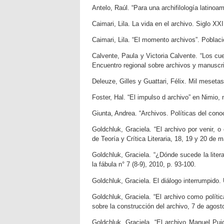
Antelo, Raúl. “Para una archifilología latinoa
Caimari, Lila. La vida en el archivo. Siglo XXI
Caimari, Lila. “El momento archivos”. Poblaci
Calvente, Paula y Victoria Calvente. “Los cu
Encuentro regional sobre archivos y manuscri
Deleuze, Gilles y Guattari, Félix. Mil meseta
Foster, Hal. “El impulso d archivo” en Nimio, 
Giunta, Andrea. “Archivos. Políticas del cono
Goldchluk, Graciela. “El archivo por venir, o
de Teoría y Crítica Literaria, 18, 19 y 20 de 
Goldchluk, Graciela. “¿Dónde sucede la litera
la fábula n° 7 (8-9), 2010, p. 93-100.
Goldchluk, Graciela. El diálogo interrumpido. 
Goldchluk, Graciela. “El archivo como política
sobre la construcción del archivo, 7 de agost
Goldchluk, Graciela. “El archivo Manuel Pui