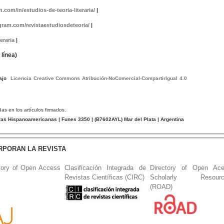
.com/in/estudios-de-teoria-literaria/
|
gram.com/revistaestudiosdeteoria/
|
eraria
|
línea)
bajo
Licencia Creative Commons Atribución-NoComercial-CompartirIgual 4.0
das en los artículos firmados.
tras Hispanoamericanas
| Funes 3350 | (
B7602AYL
) Mar del Plata | Argentina
RPORAN LA REVISTA
tory of Open Access
Clasificación Integrada de
Directory of Open Ac
Revistas Científicas (CIRC)
Scholarly Resourc
(ROAD)