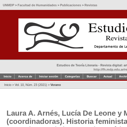
UNMDP
>
Facultad de Humanidades
>
Publicaciones
>
Revistas
Estudios de Teoría Literaria - Revista digital: 
http://fh.mdp.edu.ar/r
Inicio
Acerca de
Iniciar sesión
Categorías
Buscar
Actual
Archi
Inicio
>
Vol. 10, Núm. 23 (2021)
>
Vorano
Laura A. Arnés, Lucía De Leone y 
(coordinadoras). Historia feminista 