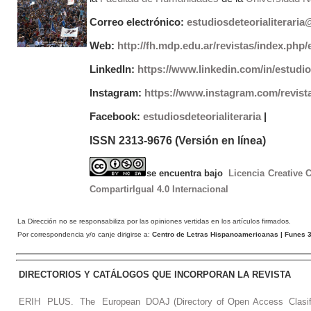
Correo electrónico:
estudiosdeteorialiterari
Web:
http://fh.mdp.edu.ar/revistas/index.php/e
LinkedIn:
https://www.linkedin.com/in/estudios
Instagram:
https://www.instagram.com/revist
Facebook:
estudiosdeteorialiteraria
|
ISSN 2313-9676 (Versión en línea)
se encuentra bajo
Licencia Creative
CompartirIgual 4.0 Internacional
La Dirección no se responsabiliza por las opiniones vertidas en los artículos firmados.
Por correspondencia y/o canje dirigirse a:
Centro de Letras Hispanoamericanas
| Funes 3
DIRECTORIOS Y CATÁLOGOS QUE INCORPORAN LA REVISTA
ERIH PLUS. The European
DOAJ (Directory of Open Access
Clasi