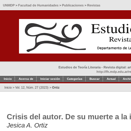
UNMDP
>
Facultad de Humanidades
>
Publicaciones
>
Revistas
Estudios de Teoría Literaria - Revista digital: 
http://fh.mdp.edu.ar/r
Inicio
Acerca de
Iniciar sesión
Categorías
Buscar
Actual
Archi
Inicio
>
Vol. 12, Núm. 27 (2023)
>
Ortiz
Crisis del autor. De su muerte a la 
Jesica A. Ortiz