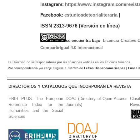
Instagram:
https://www.instagram.com/revist
Facebook:
estudiosdeteorialiteraria
|
ISSN 2313-9676 (Versión en línea)
se encuentra bajo
Licencia Creative
CompartirIgual 4.0 Internacional
La Dirección no se responsabiliza por las opiniones vertidas en los artículos firmados.
Por correspondencia y/o canje dirigirse a:
Centro de Letras Hispanoamericanas
| Funes 3
DIRECTORIOS Y CATÁLOGOS QUE INCORPORAN LA REVISTA
ERIH PLUS. The European
DOAJ (Directory of Open Access
Clasi
Reference Index for the
Journals)
Revis
Humanities and the Social
Sciences