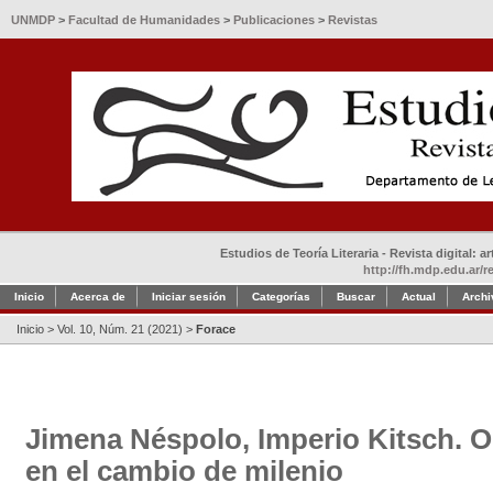
UNMDP
>
Facultad de Humanidades
>
Publicaciones
>
Revistas
Estudios de Teoría Literaria - Revista digital: 
http://fh.mdp.edu.ar/r
Inicio
Acerca de
Iniciar sesión
Categorías
Buscar
Actual
Archi
Inicio
>
Vol. 10, Núm. 21 (2021)
>
Forace
Jimena Néspolo, Imperio Kitsch. O
en el cambio de milenio