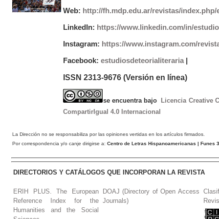
Web:
http://fh.mdp.edu.ar/revistas/index.php/e
LinkedIn:
https://www.linkedin.com/in/estudios
Instagram:
https://www.instagram.com/revist
Facebook:
estudiosdeteorialiteraria
|
ISSN 2313-9676 (Versión en línea)
se encuentra bajo
Licencia Creative
CompartirIgual 4.0 Internacional
La Dirección no se responsabiliza por las opiniones vertidas en los artículos firmados.
Por correspondencia y/o canje dirigirse a:
Centro de Letras Hispanoamericanas
| Funes 3
DIRECTORIOS Y CATÁLOGOS QUE INCORPORAN LA REVISTA
ERIH PLUS. The European
DOAJ (Directory of Open Access
Clasi
Reference Index for the
Journals)
Revis
Humanities and the Social