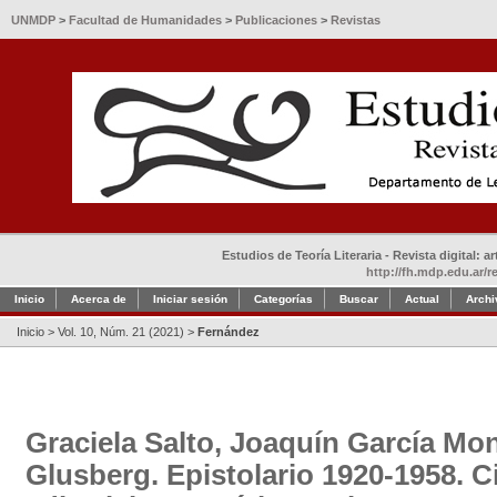
UNMDP
>
Facultad de Humanidades
>
Publicaciones
>
Revistas
Estudios de Teoría Literaria - Revista digital: 
http://fh.mdp.edu.ar/r
Inicio
Acerca de
Iniciar sesión
Categorías
Buscar
Actual
Archi
Inicio
>
Vol. 10, Núm. 21 (2021)
>
Fernández
Graciela Salto, Joaquín García M
Glusberg. Epistolario 1920-1958. 