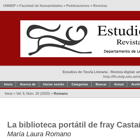
UNMDP
>
Facultad de Humanidades
>
Publicaciones
>
Revistas
Estudios de Teoría Literaria - Revista digital: 
http://fh.mdp.edu.ar/r
Inicio
Acerca de
Iniciar sesión
Categorías
Buscar
Actual
Archi
Inicio
>
Vol. 9, Núm. 20 (2020)
>
Romano
La biblioteca portátil de fray Cast
María Laura Romano