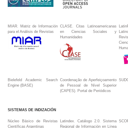
MIAR. Matriz de Información
CLASE. Citas Latinoamericanas
La
para el Análisis de Revistas
en Ciencias Sociales y
Lat
Humanidades
Revi
Cie
Huma
Bielefeld Academic Search
Coordenação de Aperfeiçoamento
SUDO
Engine (BASE)
de Pessoal de Nível Superior
(CAPES). Portal de Periódicos
SISTEMAS DE INDIZACIÓN
Núcleo Básico de Revistas
Latindex. Catálogo 2.0. Sistema
SCO
Científicas Argentinas
Regional de Información en Línea