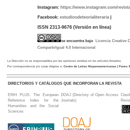
Instagram:
https://www.instagram.com/revist
Facebook:
estudiosdeteorialiteraria
|
ISSN 2313-9676 (Versión en línea)
se encuentra bajo
Licencia Creative
CompartirIgual 4.0 Internacional
La Dirección no se responsabiliza por las opiniones vertidas en los artículos firmados.
Por correspondencia y/o canje dirigirse a:
Centro de Letras Hispanoamericanas
| Funes 3
DIRECTORIOS Y CATÁLOGOS QUE INCORPORAN LA REVISTA
ERIH PLUS. The European
DOAJ (Directory of Open Access
Clasi
Reference Index for the
Journals)
Revis
Humanities and the Social
Sciences