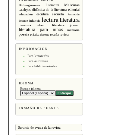
Malvinas
Literatura
Bildungsroman
editorial
catalejos
didáctica de la literatura
escritura
escuela
educación
formación
lectura
literatura
infancia
docente
literatura infantil
literatura juvenil
literatura para niños
memoria
poesía
revista
práctica docente
reseña
INFORMACIÓN
Para lectores/as
Para autores/as
Para bibliotecarios/as
IDIOMA
Escoge idioma
TAMAÑO DE FUENTE
Servicio de ayuda de la revista