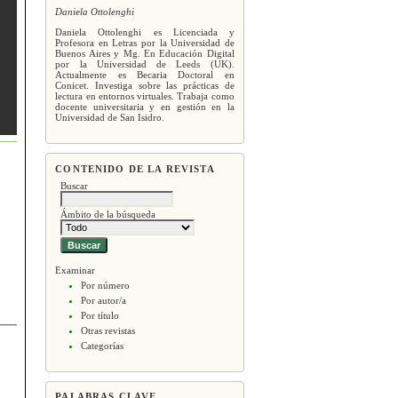
Daniela Ottolenghi
Daniela Ottolenghi es Licenciada y
Profesora en Letras por la Universidad de
Buenos Aires y Mg. En Educación Digital
por la Universidad de Leeds (UK).
Actualmente es Becaria Doctoral en
Conicet. Investiga sobre las prácticas de
lectura en entornos virtuales. Trabaja como
docente universitaria y en gestión en la
Universidad de San Isidro.
CONTENIDO DE LA REVISTA
Buscar
Ámbito de la búsqueda
Examinar
Por número
Por autor/a
Por título
Otras revistas
Categorías
PALABRAS CLAVE