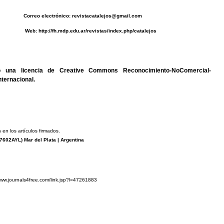
0493 C
orreo electrónico:
revistacatalejos@gmail.com
b:
http://fh.mdp.edu.ar/revistas/index.php/catalejos
jo una
licencia de Creative Commons Reconocimiento-NoComercial-
nternacional
.
 en los artículos firmados.
7602AYL
) Mar del Plata | Argentina
www.journals4free.com/link.jsp?l=47261883