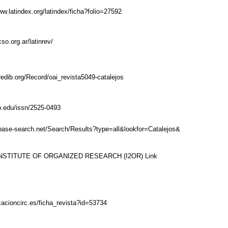
ww.latindex.org/latindex/ficha?folio=27592
cso.org.ar/latinrev/
redib.org/Record/oai_revista5049-catalejos
ub.edu/issn/2525-0493
base-search.net/Search/Results?type=all&lookfor=Catalejos&
NSTITUTE OF ORGANIZED RESEARCH (I2OR)
Link
icacioncirc.es/ficha_revista?id=53734