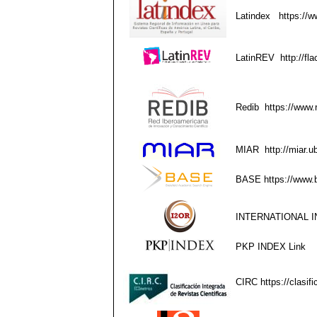
Latindex
https://w
LatinREV
http://fla
Redib
https://www.
MIAR
http://miar.
BASE
https://www.
INTERNATIONAL I
PKP INDEX
Link
CIRC
https://clasif