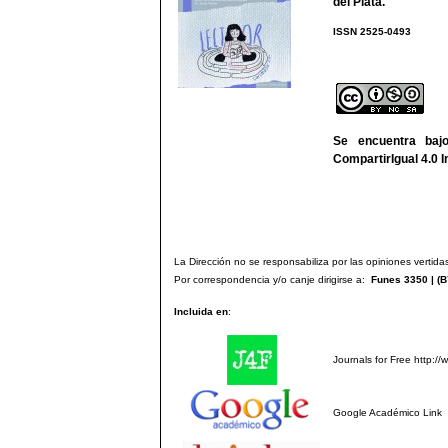
del Plata
.
ISSN 2525-
We
Se encuentra ba
CompartirIgual 4.0 I
La Dirección no se responsabiliza por las opiniones vertidas
Por correspondencia y/o canje dirigirse a:
Funes 3350 | (
B
Incluida en
:
Journals for Free
http://
Google Académico
Link