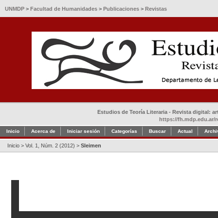
UNMDP
>
Facultad de Humanidades
>
Publicaciones
>
Revistas
Estudios de Teoría Literaria - Revista digital: 
https://fh.mdp.edu.ar/r
Inicio
Acerca de
Iniciar sesión
Categorías
Buscar
Actual
Archi
Inicio
>
Vol. 1, Núm. 2 (2012)
>
Sleimen