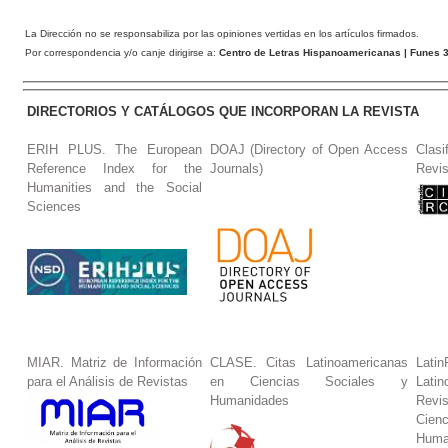
La Dirección no se responsabiliza por las opiniones vertidas en los artículos firmados.
Por correspondencia y/o canje dirigirse a:
Centro de Letras Hispanoamericanas
| Funes 3
DIRECTORIOS Y CATÁLOGOS QUE INCORPORAN LA REVISTA
ERIH PLUS. The European
DOAJ (Directory of Open Access
Clasi
Reference Index for the
Journals)
Revis
Humanities and the Social
Sciences
MIAR. Matriz de Información
CLASE. Citas Latinoamericanas
La
para el Análisis de Revistas
en Ciencias Sociales y
Lat
Humanidades
Revi
Cie
Huma