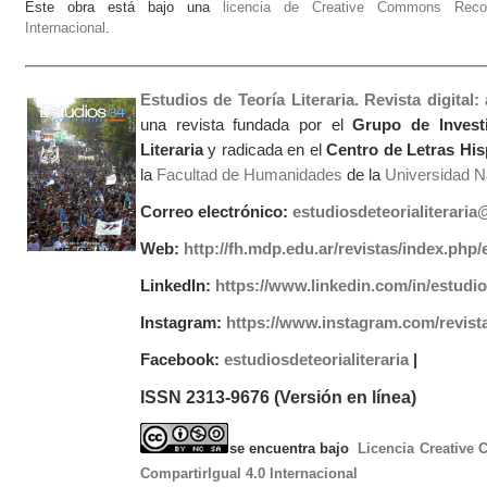
Este obra está bajo una
licencia de Creative Commons Recono
Internacional
.
Estudios de Teoría Literaria. Revista digital
una revista fundada por el
Grupo de Invest
Literaria
y radicada en el
Centro de Letras Hi
la
Facultad de Humanidades
de la
Universidad Na
Correo electrónico:
estudiosdeteorialiterari
Web:
http://fh.mdp.edu.ar/revistas/index.php/e
LinkedIn:
https://www.linkedin.com/in/estudios
Instagram:
https://www.instagram.com/revist
Facebook:
estudiosdeteorialiteraria
|
ISSN 2313-9676 (Versión en línea)
se encuentra bajo
Licencia Creative
CompartirIgual 4.0 Internacional