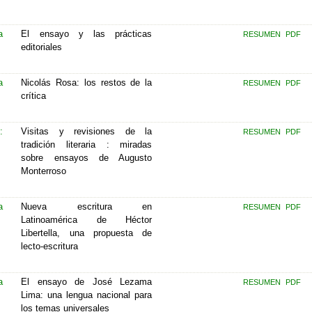
a
El ensayo y las prácticas
RESUMEN
PDF
editoriales
a
Nicolás Rosa: los restos de la
RESUMEN
PDF
crítica
:
Visitas y revisiones de la
RESUMEN
PDF
tradición literaria : miradas
sobre ensayos de Augusto
Monterroso
a
Nueva escritura en
RESUMEN
PDF
Latinoamérica de Héctor
Libertella, una propuesta de
lecto-escritura
a
El ensayo de José Lezama
RESUMEN
PDF
Lima: una lengua nacional para
los temas universales