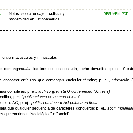
a
Notas sobre ensayo, cultura y
RESUMEN
PDF
modernidad en Latinoamérica
n entre mayúsculas y minúsculas
que contengan
todos
los términos en consulta, serán devueltos (p. ej.:
Y
est
 encontrar artículos que contengan cualquier término; p. ej.,
educación 
 más complejas; p. ej.,
archivo ((revista O conferencia) NO tesis)
millas; p.ej,
"publicaciones de acceso abierto"
fijo
-
o
NO
; p. ej.
-política en línea
o
NO política en línea
ra que cualquier secuencia de caracteres concuerde; p. ej.,
soci* moralida
 que contienen "sociológico" o "social"