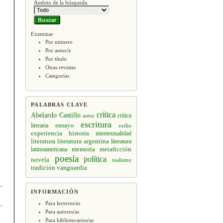
Ámbito de la búsqueda
Examinar
Por número
Por autor/a
Por título
Otras revistas
Categorías
PALABRAS CLAVE
crítica
Abelardo Castillo
crítica
autor
escritura
ensayo
literaria
exilio
experiencia
historia
intertextualidad
literatura
literatura argentina
literatura
memoria
latinoamericana
metaficción
poesía
política
novela
realismo
tradición
vanguardia
INFORMACIÓN
Para lectores/as
Para autores/as
Para bibliotecarios/as