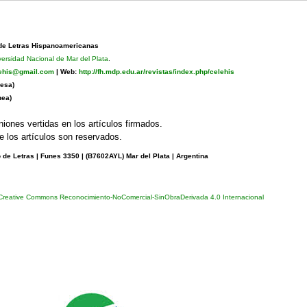
 de Letras Hispanoamericanas
versidad Nacional de Mar del Plata
.
lehis@gmail.com
|
Web:
http://fh.mdp.edu.ar/revistas/index.php/celehis
esa)
nea)
niones vertidas en los artículos firmados.
 los artículos son reservados.
de Letras | Funes 3350 | (
B7602AYL) Mar del Plata | Argentina
 Creative Commons Reconocimiento-NoComercial-SinObraDerivada 4.0 Internacional