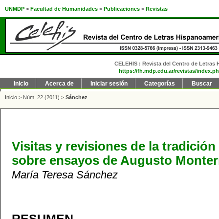
UNMDP
>
Facultad de Humanidades
>
Publicaciones
>
Revistas
CELEHIS : Revista del Centro de Letras H
https://fh.mdp.edu.ar/revistas/index.ph
Inicio
Acerca de
Iniciar sesión
Categorías
Buscar
Inicio
>
Núm. 22 (2011)
>
Sánchez
Visitas y revisiones de la tradición 
sobre ensayos de Augusto Monter
María Teresa Sánchez
RESUMEN